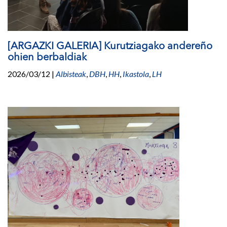
[ARGAZKI GALERIA] Kurutziagako andereño
ohien berbaldiak
2026/03/12
|
Albisteak
,
DBH
,
HH
,
Ikastola
,
LH