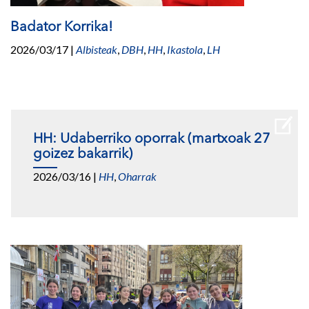
Badator Korrika!
2026/03/17
|
Albisteak
,
DBH
,
HH
,
Ikastola
,
LH
HH: Udaberriko oporrak (martxoak 27
goizez bakarrik)
2026/03/16
|
HH
,
Oharrak