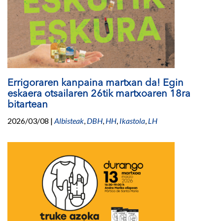
Errigoraren kanpaina martxan da! Egin
eskaera otsailaren 26tik martxoaren 18ra
bitartean
2026/03/08
|
Albisteak
,
DBH
,
HH
,
Ikastola
,
LH