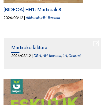
[BIDEOA] HH1: Martxoak 8
2026/03/12
|
Albisteak
,
HH
,
Ikastola
Martxoko faktura
2026/03/12
|
DBH
,
HH
,
Ikastola
,
LH
,
Oharrak