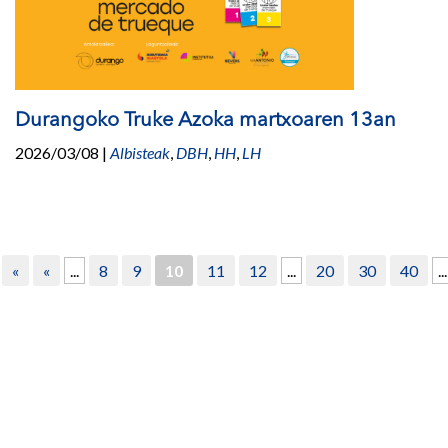
Durangoko Truke Azoka martxoaren 13an
2026/03/08
|
Albisteak
,
DBH
,
HH
,
LH
«
«
...
8
9
10
11
12
...
20
30
40
...