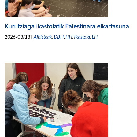
Kurutziaga ikastolatik Palestinara elkartasuna
2026/03/18
|
Albisteak
,
DBH
,
HH
,
Ikastola
,
LH