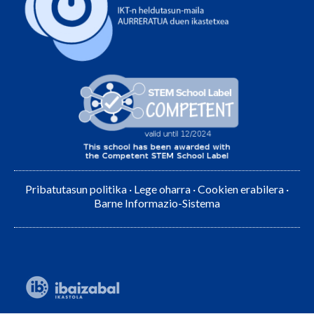
Pribatutasun politika
·
Lege oharra
·
Cookien erabilera
·
Barne Informazio-Sistema