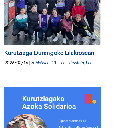
Kurutziaga Durangoko Lilakrosean
2026/03/16
|
Albisteak
,
DBH
,
HH
,
Ikastola
,
LH