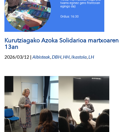
Kurutziagako Azoka Solidarioa martxoaren
13an
2026/03/12
|
Albisteak
,
DBH
,
HH
,
Ikastola
,
LH