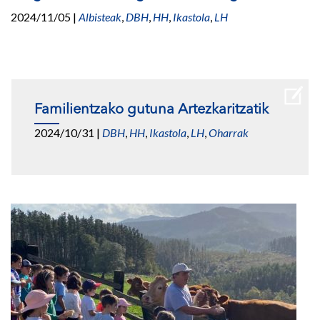
2024/11/05
|
Albisteak
,
DBH
,
HH
,
Ikastola
,
LH
Familientzako gutuna Artezkaritzatik
2024/10/31
|
DBH
,
HH
,
Ikastola
,
LH
,
Oharrak