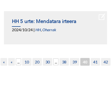
HH 5 urte: Mendatara irteera
2024/10/24
|
HH
,
Oharrak
«
«
...
10
20
30
...
38
39
40
41
42