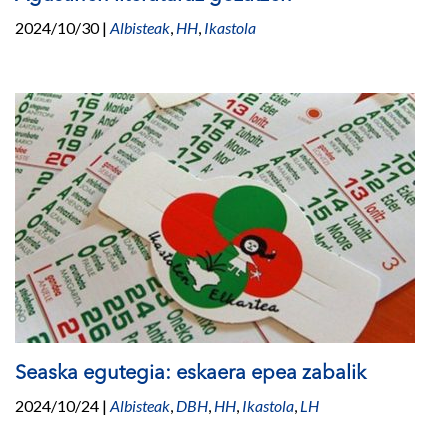
2024/10/30
|
Albisteak
,
HH
,
Ikastola
Seaska egutegia: eskaera epea zabalik
2024/10/24
|
Albisteak
,
DBH
,
HH
,
Ikastola
,
LH