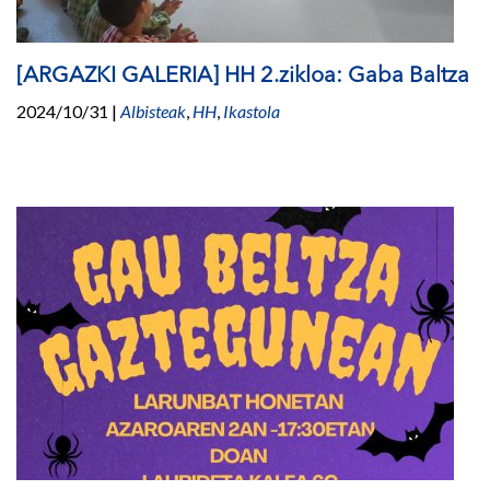
[ARGAZKI GALERIA] HH 2.zikloa: Gaba Baltza
2024/10/31
|
Albisteak
,
HH
,
Ikastola