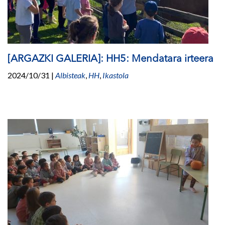
[ARGAZKI GALERIA]: HH5: Mendatara irteera
2024/10/31
|
Albisteak
,
HH
,
Ikastola