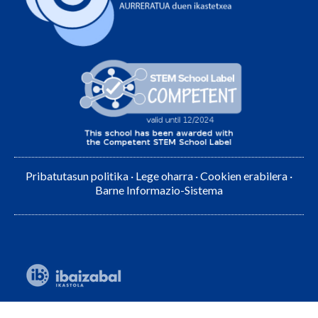
Pribatutasun politika
·
Lege oharra
·
Cookien erabilera
·
Barne Informazio-Sistema