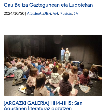
Gau Beltza Gaztegunean eta Ludotekan
2024/10/30
|
Albisteak
,
DBH
,
HH
,
Ikastola
,
LH
[ARGAZKI GALERIA] HH4-HH5: San
Agustinen literaturaz gozatzen