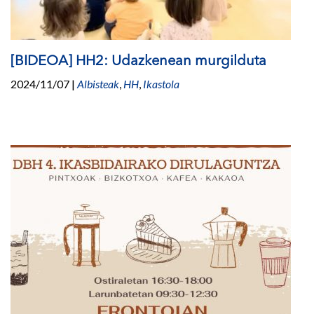
[BIDEOA] HH2: Udazkenean murgilduta
2024/11/07
|
Albisteak
,
HH
,
Ikastola