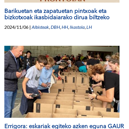
Barikuetan eta zapatuetan pintxoak eta
bizkotxoak ikasbidaiarako dirua biltzeko
2024/11/06
|
Albisteak
,
DBH
,
HH
,
Ikastola
,
LH
Errigora: eskariak egiteko azken eguna GAUR