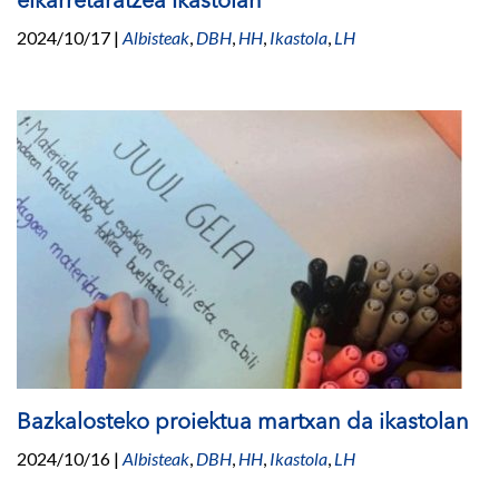
elkarretaratzea Ikastolan
2024/10/17
|
Albisteak
,
DBH
,
HH
,
Ikastola
,
LH
Bazkalosteko proiektua martxan da ikastolan
2024/10/16
|
Albisteak
,
DBH
,
HH
,
Ikastola
,
LH