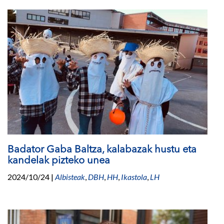
Badator Gaba Baltza, kalabazak hustu eta
kandelak pizteko unea
2024/10/24
|
Albisteak
,
DBH
,
HH
,
Ikastola
,
LH