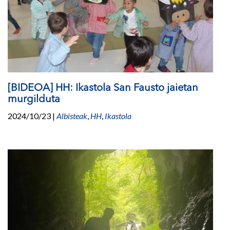
[BIDEOA] HH: Ikastola San Fausto jaietan
murgilduta
2024/10/23
|
Albisteak
,
HH
,
Ikastola