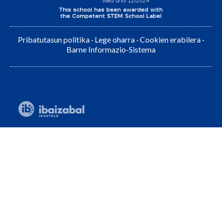
Pribatutasun politika
·
Lege oharra
·
Cookien erabilera
·
Barne Informazio-Sistema