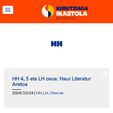
TOGGLE NAVIGATION
HH
HH 4, 5 eta LH osoa: Haur Literatur
Aretoa
2024/10/24
|
HH
,
LH
,
Oharrak