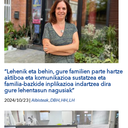
“Lehenik eta behin, gure familien parte hartze
aktiboa eta komunikazioa sustatzea eta
familia-bazkide inplikazioa indartzea dira
gure lehentasun nagusiak”
2024/10/23
|
Albisteak
,
DBH
,
HH
,
LH