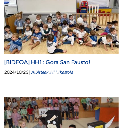
[BIDEOA] HH1: Gora San Fausto!
2024/10/23
|
Albisteak
,
HH
,
Ikastola