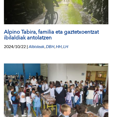
Alpino Tabira, familia eta gaztetxoentzat
ibilaldiak antolatzen
2024/10/22
|
Albisteak
,
DBH
,
HH
,
LH