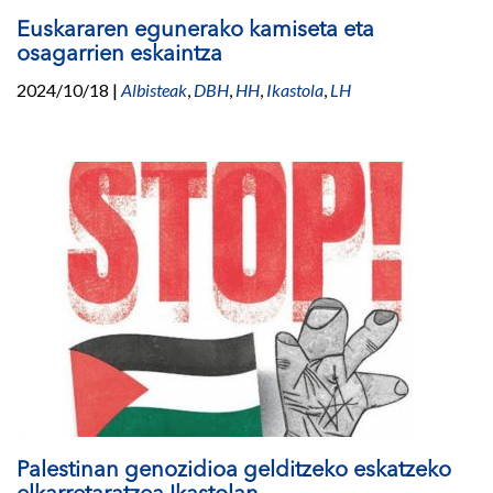
Euskararen egunerako kamiseta eta
osagarrien eskaintza
2024/10/18
|
Albisteak
,
DBH
,
HH
,
Ikastola
,
LH
Palestinan genozidioa gelditzeko eskatzeko