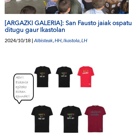
[ARGAZKI GALERIA]: San Fausto jaiak ospatu
ditugu gaur Ikastolan
2024/10/18
|
Albisteak
,
HH
,
Ikastola
,
LH