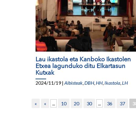
Lau ikastola eta Kanboko Ikastolen
Etxea lagunduko ditu Elkartasun
Kutxak
2024/11/19
|
Albisteak
,
DBH
,
HH
,
Ikastola
,
LH
«
«
...
10
20
30
...
36
37
3