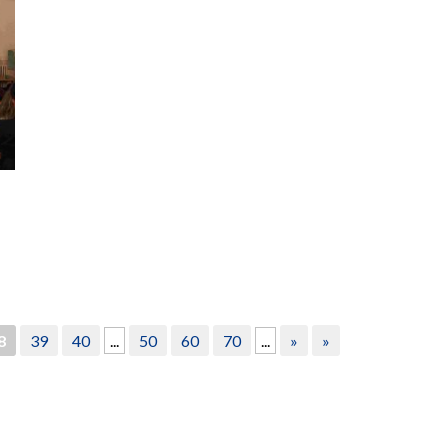
8
39
40
...
50
60
70
...
»
»