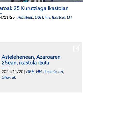
aroak 25 Kurutziaga Ikastolan
4/11/25
|
Albisteak
,
DBH
,
HH
,
Ikastola
,
LH
Astelehenean, Azaroaren
25ean, ikastola itxita
2024/11/20
|
DBH
,
HH
,
Ikastola
,
LH
,
Oharrak