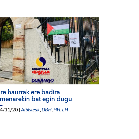
re haurrak ere badira
imenarekin bat egin dugu
4/11/20
|
Albisteak
,
DBH
,
HH
,
LH