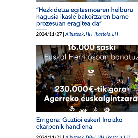
“Hezkidetza egitasmoaren helburu
nagusia ikasle bakoitzaren barne
prozesuan eragitea da”
2024/11/27
|
Albisteak
,
HH
,
Ikastola
,
LH
Errigora: Guztioi esker! Inoizko
ekarpenik handiena
2024/11/21
|
Albisteak
,
DBH
,
HH
,
Ikastola
,
LH