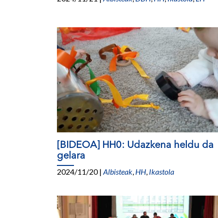
[BIDEOA] HH0: Udazkena heldu da
gelara
2024/11/20
|
Albisteak
,
HH
,
Ikastola