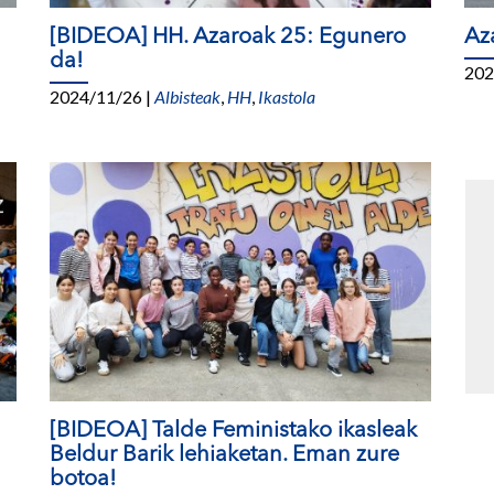
[BIDEOA] HH. Azaroak 25: Egunero
Az
da!
202
2024/11/26
|
Albisteak
,
HH
,
Ikastola
[BIDEOA] Talde Feministako ikasleak
Beldur Barik lehiaketan. Eman zure
botoa!