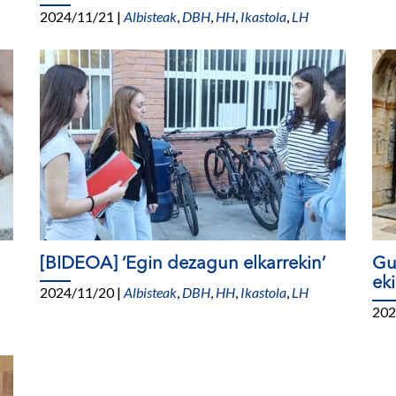
2024/11/21
|
Albisteak
,
DBH
,
HH
,
Ikastola
,
LH
[BIDEOA] ‘Egin dezagun elkarrekin’
Gu
ek
2024/11/20
|
Albisteak
,
DBH
,
HH
,
Ikastola
,
LH
202