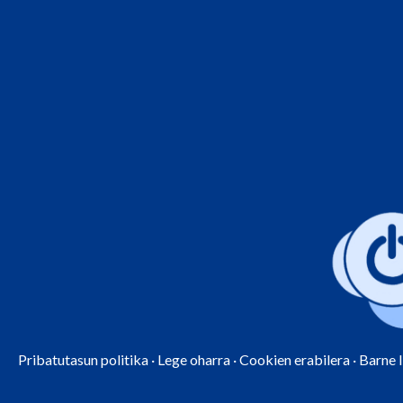
Pribatutasun politika
·
Lege oharra
·
Cookien erabilera
·
Barne 