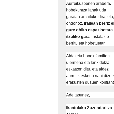
Aurreikuspenen arabera,
hobekuntza lanak uda
garaian amaituko dira, eta,
ondorioz,
irailean berriz e
gure ohiko espazioetara
itzuliko gara
, instalazio
berritu eta hobetuetan.
Aldaketa honek familien
ulermena eta lankidetza
eskatzen ditu, eta aldez
aurretik eskertu nahi dizu
erakusten duzuen konfiant
Adeitasunez,
Ikastolako Zuzendaritza