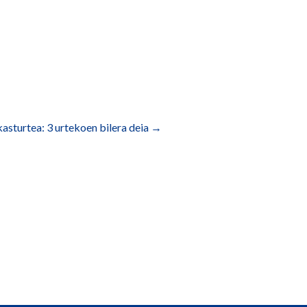
asturtea: 3 urtekoen bilera deia
→