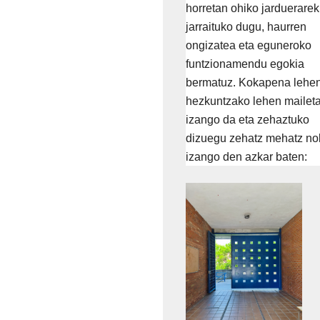
horretan ohiko jarduerarek
jarraituko dugu, haurren
ongizatea eta eguneroko
funtzionamendu egokia
bermatuz. Kokapena lehe
hezkuntzako lehen mailet
izango da eta zehaztuko
dizuegu zehatz mehatz no
izango den azkar baten: