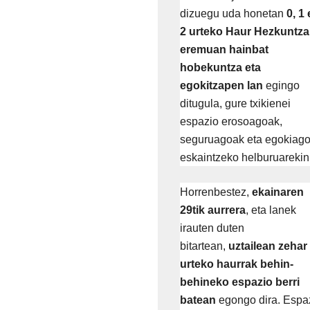
dizuegu uda honetan
0, 1 
2 urteko Haur Hezkuntz
eremuan hainbat
hobekuntza eta
egokitzapen lan
egingo
ditugula, gure txikienei
espazio erosoagoak,
seguruagoak eta egokiag
eskaintzeko helburuarekin
Horrenbestez,
ekainaren
29tik aurrera
, eta lanek
irauten duten
bitartean,
uztailean zehar
urteko haurrak behin-
behineko espazio berri
batean
egongo dira. Espa