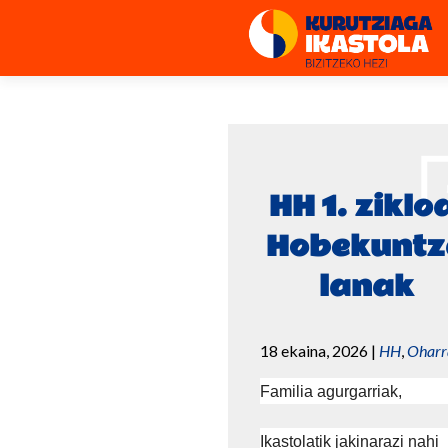
HH 1. ziklo
Hobekuntz
lanak
18 ekaina, 2026
|
HH
,
Oharr
Familia agurgarriak,
Ikastolatik jakinarazi nahi