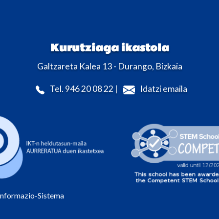
Kurutziaga ikastola
Galtzareta Kalea 13 - Durango, Bizkaia
Tel. 946 20 08 22 |
Idatzi emaila
Informazio-Sistema