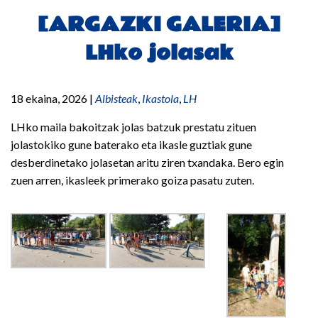
[ARGAZKI GALERIA]
LHko jolasak
18 ekaina, 2026
|
Albisteak
,
Ikastola
,
LH
LHko maila bakoitzak jolas batzuk prestatu zituen
jolastokiko gune baterako eta ikasle guztiak gune
desberdinetako jolasetan aritu ziren txandaka. Bero egin
zuen arren, ikasleek primerako goiza pasatu zuten.