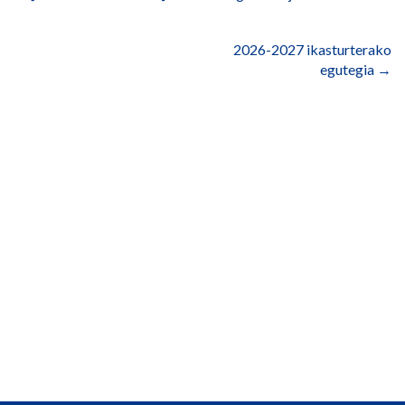
nabigatu
2026-2027 ikasturterako
egutegia
→