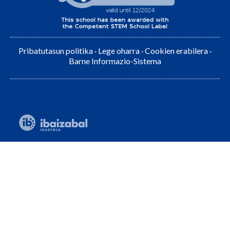
Pribatutasun politika
·
Lege oharra
·
Cookien erabilera
·
Barne Informazio-Sistema