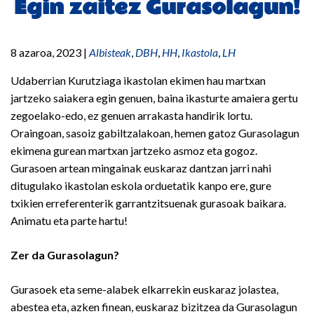
Egin zaitez Gurasolagun!
8 azaroa, 2023
|
Albisteak
,
DBH
,
HH
,
Ikastola
,
LH
Udaberrian Kurutziaga ikastolan ekimen hau martxan
jartzeko saiakera egin genuen, baina ikasturte amaiera gertu
zegoelako-edo, ez genuen arrakasta handirik lortu.
Oraingoan, sasoiz gabiltzalakoan, hemen gatoz Gurasolagun
ekimena gurean martxan jartzeko asmoz eta gogoz.
Gurasoen artean mingainak euskaraz dantzan jarri nahi
ditugulako ikastolan eskola orduetatik kanpo ere, gure
txikien erreferenterik garrantzitsuenak gurasoak baikara.
Animatu eta parte hartu!
Zer da Gurasolagun?
Gurasoek eta seme-alabek elkarrekin euskaraz jolastea,
abestea eta, azken finean, euskaraz bizitzea da Gurasolagun