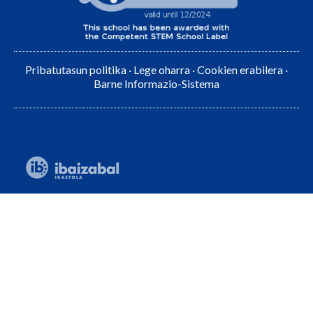
Pribatutasun politika
·
Lege oharra
·
Cookien erabilera
·
Barne Informazio-Sistema