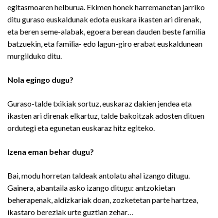
egitasmoaren helburua. Ekimen honek harremanetan jarriko
ditu guraso euskaldunak edota euskara ikasten ari direnak,
eta beren seme-alabak, egoera berean dauden beste familia
batzuekin, eta familia- edo lagun-giro erabat euskaldunean
murgilduko ditu.
Nola egingo dugu?
Guraso-talde txikiak sortuz, euskaraz dakien jendea eta
ikasten ari direnak elkartuz, talde bakoitzak adosten dituen
ordutegi eta egunetan euskaraz hitz egiteko.
Izena eman behar dugu?
Bai, modu horretan taldeak antolatu ahal izango ditugu.
Gainera, abantaila asko izango ditugu: antzokietan
beherapenak, aldizkariak doan, zozketetan parte hartzea,
ikastaro bereziak urte guztian zehar…