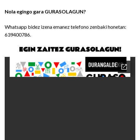
Nola egingo gara GURASOLAGUN?
Whatsapp bidez izena emanez telefono zenbaki honetan:
639400786.
EGIN ZAITEZ GURASOLAGUN!