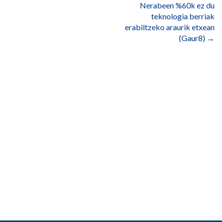
Nerabeen %60k ez du
teknologia berriak
erabiltzeko araurik etxean
(Gaur8)
→