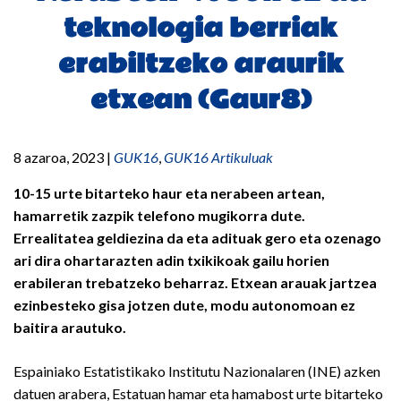
teknologia berriak
erabiltzeko araurik
etxean (Gaur8)
8 azaroa, 2023
|
GUK16
,
GUK16 Artikuluak
10-15 urte bitarteko haur eta nerabeen artean,
hamarretik zazpik telefono mugikorra dute.
Errealitatea geldiezina da eta adituak gero eta ozenago
ari dira ohartarazten adin txikikoak gailu horien
erabileran trebatzeko beharraz. Etxean arauak jartzea
ezinbesteko gisa jotzen dute, modu autonomoan ez
baitira arautuko.
Espainiako Estatistikako Institutu Nazionalaren (INE) azken
datuen arabera, Estatuan hamar eta hamabost urte bitarteko