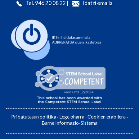
Tel. 946 20 08 22 |
Idatzi emaila
Pribatutasun politika
·
Lege oharra
·
Cookien erabilera
·
Barne Informazio-Sistema