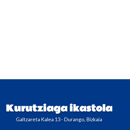
Kurutziaga ikastola
Galtzareta Kalea 13 - Durango, Bizkaia