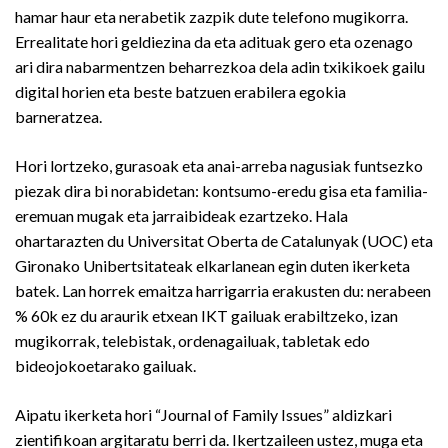
hamar haur eta nerabetik zazpik dute telefono mugikorra.
Errealitate hori geldiezina da eta adituak gero eta ozenago
ari dira nabarmentzen beharrezkoa dela adin txikikoek gailu
digital horien eta beste batzuen erabilera egokia
barneratzea.
Hori lortzeko, gurasoak eta anai-arreba nagusiak funtsezko
piezak dira bi norabidetan: kontsumo-eredu gisa eta familia-
eremuan mugak eta jarraibideak ezartzeko. Hala
ohartarazten du Universitat Oberta de Catalunyak (UOC) eta
Gironako Unibertsitateak elkarlanean egin duten ikerketa
batek. Lan horrek emaitza harrigarria erakusten du: nerabeen
% 60k ez du araurik etxean IKT gailuak erabiltzeko, izan
mugikorrak, telebistak, ordenagailuak, tabletak edo
bideojokoetarako gailuak.
Aipatu ikerketa hori “Journal of Family Issues” aldizkari
zientifikoan argitaratu berri da. Ikertzaileen ustez, muga eta