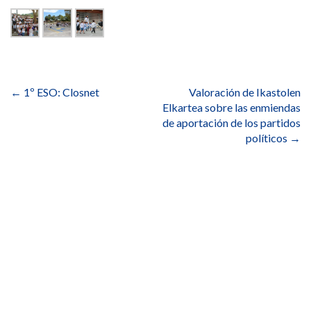
Navegación
de
←
1º ESO: Closnet
Valoración de Ikastolen
entradas
Elkartea sobre las enmiendas
de aportación de los partidos
políticos
→