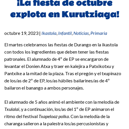
¡La fiesta de octubre
explota en Kurutziaga!
octubre 19, 2023
|
Ikastola
,
Infantil
,
Noticias
,
Primaria
El martes celebramos las fiestas de Durango en la ikastola
con todos los ingredientes que deben tener las fiestas
patronales. El alumnado de 4º de EP se encargaron de
levantar el Donien Atxa y traer en kalejira a Patxikotxu y
Pantxike a la mitad de la plaza. Tras el pregón y el txupinazo
de los/as de 2º de EP, los/as hábiles bailarines/as de 4º
bailaron el banango a ambos personajes.
El alumnado de 5 años animó el ambiente con la melodía de
Txulalai
, y a continuación, los/as del 1º de EP animaron el
ritmo del festival
Txapeloaz polka
. Con la melodía de la
charanga salieron a la palestra los/as percusionistas y