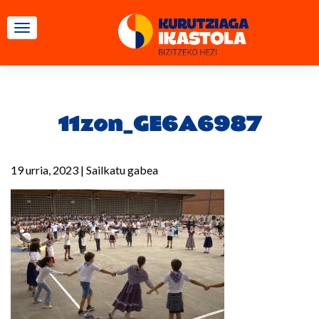
TOGGLE NAVIGATION
11zon_GE6A6987
19 urria, 2023
|
Sailkatu gabea