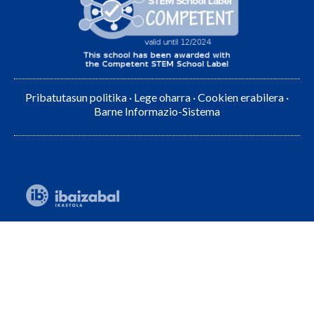
Pribatutasun politika
·
Lege oharra
·
Cookien erabilera
·
Barne Informazio-Sistema