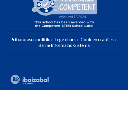
Pribatutasun politika
·
Lege oharra
·
Cookien erabilera
·
Barne Informazio-Sistema