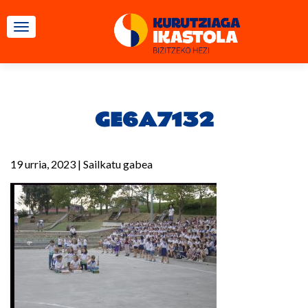
TOGGLE NAVIGATION
GE6A7132
19 urria, 2023
|
Sailkatu gabea