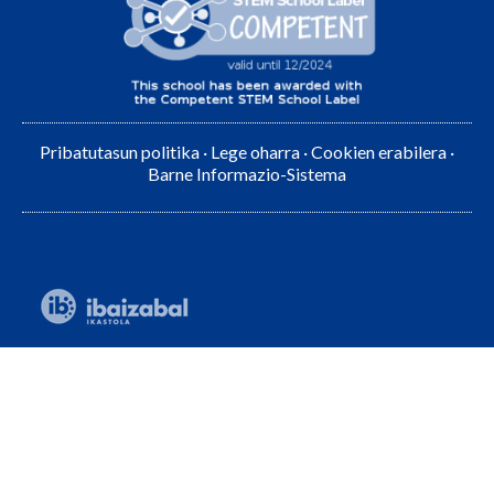
Pribatutasun politika
·
Lege oharra
·
Cookien erabilera
·
Barne Informazio-Sistema