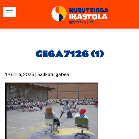
TOGGLE NAVIGATION
GE6A7126 (1)
19 urria, 2023
|
Sailkatu gabea