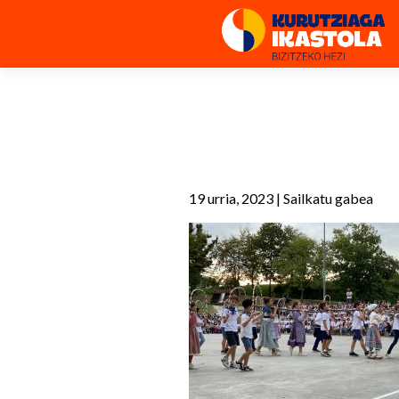
19 urria, 2023
|
Sailkatu gabea