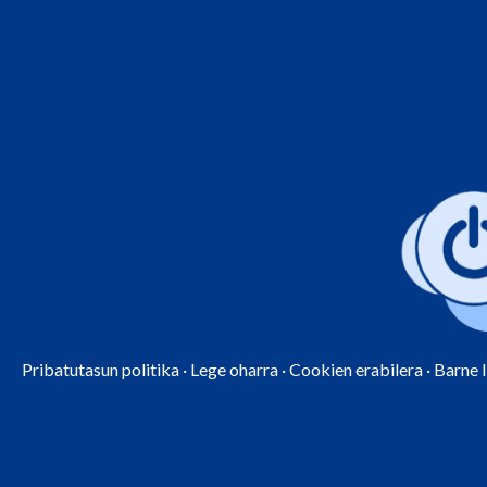
Pribatutasun politika
·
Lege oharra
·
Cookien erabilera
·
Barne 