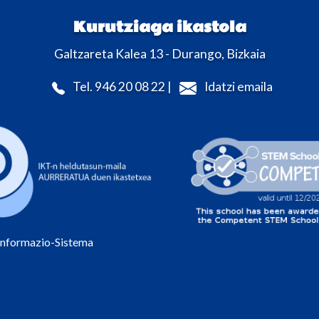
Kurutziaga ikastola
Galtzareta Kalea 13 - Durango, Bizkaia
Tel. 946 20 08 22 |
Idatzi emaila
Informazio-Sistema