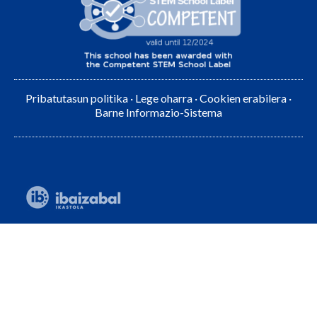
Pribatutasun politika
·
Lege oharra
·
Cookien erabilera
·
Barne Informazio-Sistema