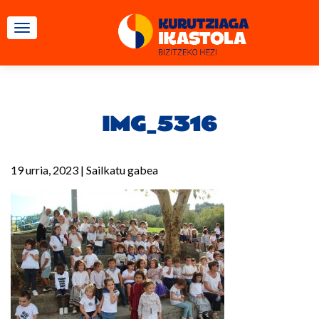
TOGGLE NAVIGATION
IMG_5316
19 urria, 2023
|
Sailkatu gabea