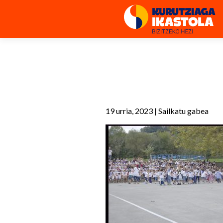
19 urria, 2023
|
Sailkatu gabea