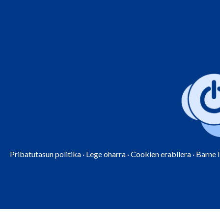
Pribatutasun politika
·
Lege oharra
·
Cookien erabilera
·
Barne 