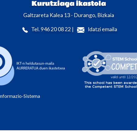
Kurutziaga ikastola
Galtzareta Kalea 13 - Durango, Bizkaia
Tel. 946 20 08 22 |
Idatzi emaila
Informazio-Sistema