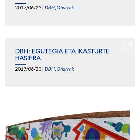
2017/06/23
|
DBH
,
Oharrak
DBH: EGUTEGIA ETA IKASTURTE
HASIERA
2017/06/23
|
DBH
,
Oharrak