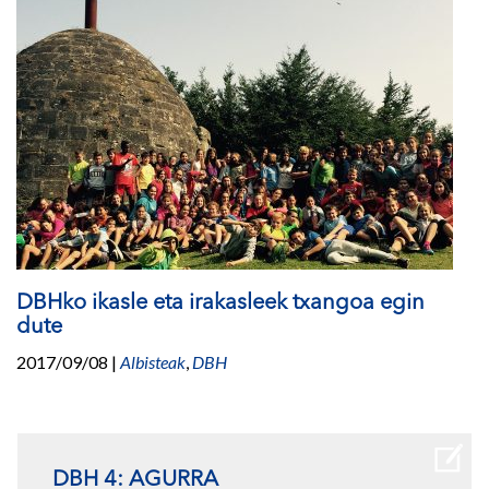
DBHko ikasle eta irakasleek txangoa egin
dute
2017/09/08
|
Albisteak
,
DBH
DBH 4: AGURRA