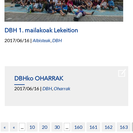
DBH 1. mailakoak Lekeition
2017/06/16
|
Albisteak
,
DBH
DBHko OHARRAK
2017/06/16
|
DBH
,
Oharrak
«
«
...
10
20
30
...
160
161
162
163