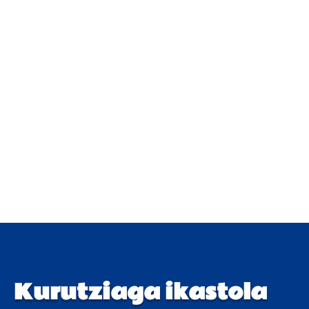
Kurutziaga ikastola