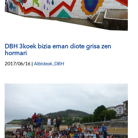
DBH 3koek bizia eman diote grisa zen
hormari
2017/06/16
|
Albisteak
,
DBH