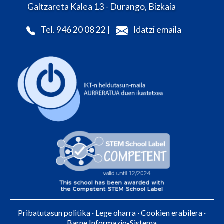
Galtzareta Kalea 13 - Durango, Bizkaia
Tel. 946 20 08 22 |
Idatzi emaila
Pribatutasun politika
·
Lege oharra
·
Cookien erabilera
·
Barne Informazio-Sistema