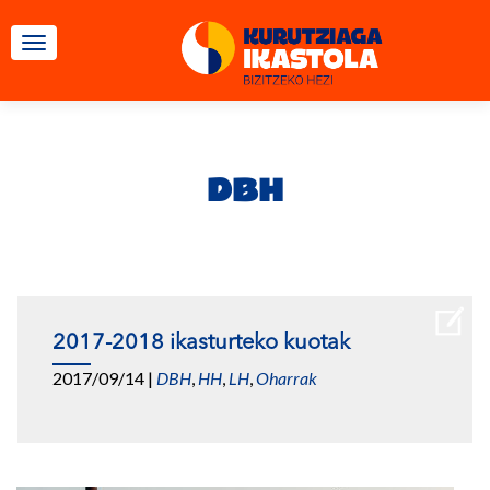
TOGGLE NAVIGATION
DBH
2017-2018 ikasturteko kuotak
2017/09/14
|
DBH
,
HH
,
LH
,
Oharrak