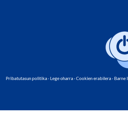
Pribatutasun politika
·
Lege oharra
·
Cookien erabilera
·
Barne 