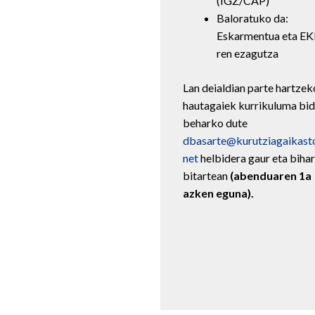
(IGZ/CAP)
Baloratuko da:
Eskarmentua eta EK
ren ezagutza
Lan deialdian parte hartzek
hautagaiek kurrikuluma bid
beharko dute
dbasarte@kurutziagaikasto
net
helbidera gaur eta bihar
bitartean
(abenduaren 1a
azken eguna).