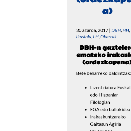
a)
30 azaroa, 2017
|
DBH
,
HH
,
Ikastola
,
LH
,
Oharrak
DBH-n gazteler
emateko irakasl
(ordezkapena
Bete beharreko baldintzak
Lizentziatura Euskal
edo Hispaniar
Filologian
EGA edo baliokidea
Irakaskuntzarako
Gaitasun Agiria