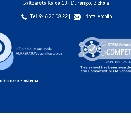
Galtzareta Kalea 13 - Durango, Bizkaia
Tel. 946 20 08 22 |
Idatzi emaila
Informazio-Sistema