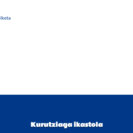
alketa
Kurutziaga ikastola