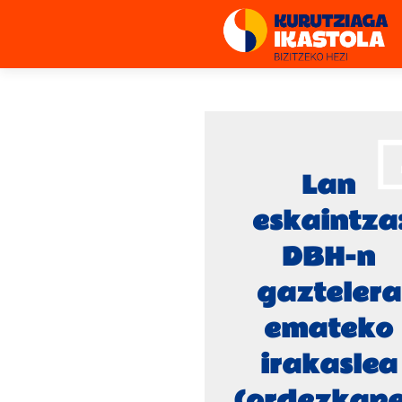
Lan
eskaintza
DBH-n
gaztelera
emateko
irakaslea
(ordezkap