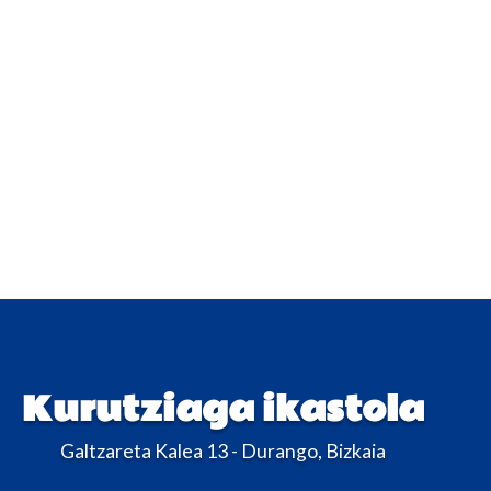
Kurutziaga ikastola
Galtzareta Kalea 13 - Durango, Bizkaia