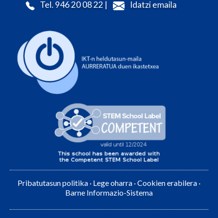
Tel. 946 20 08 22 |
Idatzi emaila
Pribatutasun politika
·
Lege oharra
·
Cookien erabilera
·
Barne Informazio-Sistema