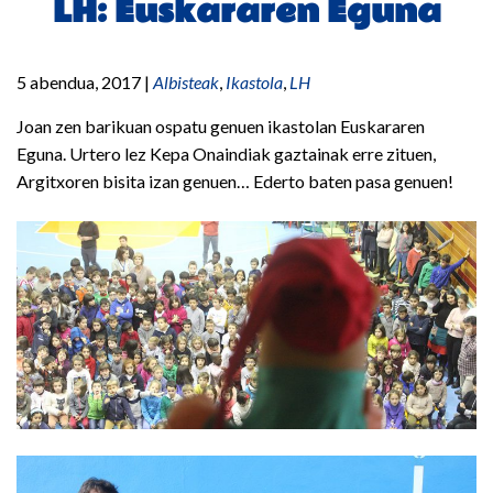
LH: Euskararen Eguna
5 abendua, 2017
|
Albisteak
,
Ikastola
,
LH
Joan zen barikuan ospatu genuen ikastolan Euskararen
Eguna. Urtero lez Kepa Onaindiak gaztainak erre zituen,
Argitxoren bisita izan genuen… Ederto baten pasa genuen!