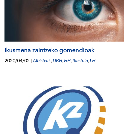
Ikusmena zaintzeko gomendioak
2020/04/02
|
Albisteak
,
DBH
,
HH
,
Ikastola
,
LH