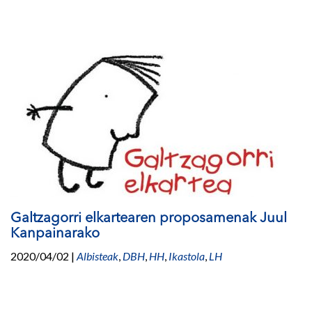
Galtzagorri elkartearen proposamenak Juul
Kanpainarako
2020/04/02
|
Albisteak
,
DBH
,
HH
,
Ikastola
,
LH