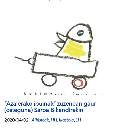
“Azalerako ipuinak” zuzenean gaur
(osteguna) Saroa Bikandirekin
2020/04/02
|
Albisteak
,
HH
,
Ikastola
,
LH