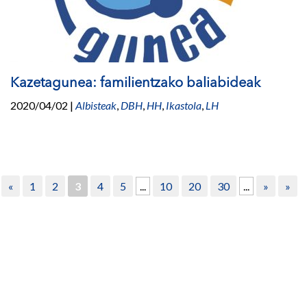
Kazetagunea: familientzako baliabideak
2020/04/02
|
Albisteak
,
DBH
,
HH
,
Ikastola
,
LH
«
1
2
3
4
5
...
10
20
30
...
»
»