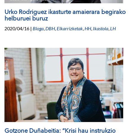
Urko Rodriguez ikasturte amaierara begirako
helburuei buruz
2020/04/16
|
Bloga
,
DBH
,
Elkarrizketak
,
HH
,
Ikastola
,
LH
Gotzone Duñabeitia: “Krisi hau instrukzio