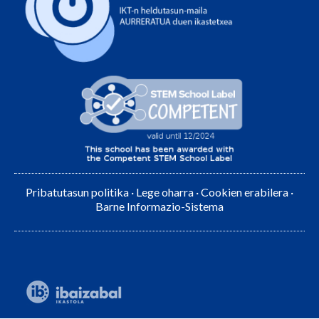
Pribatutasun politika
·
Lege oharra
·
Cookien erabilera
·
Barne Informazio-Sistema