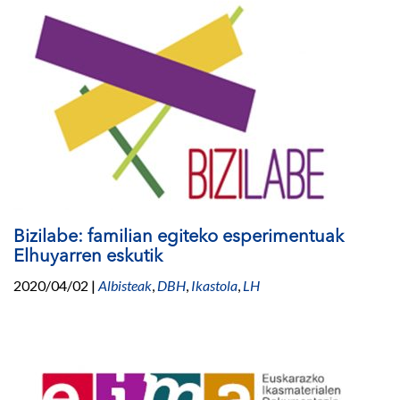
Bizilabe: familian egiteko esperimentuak
Elhuyarren eskutik
2020/04/02
|
Albisteak
,
DBH
,
Ikastola
,
LH