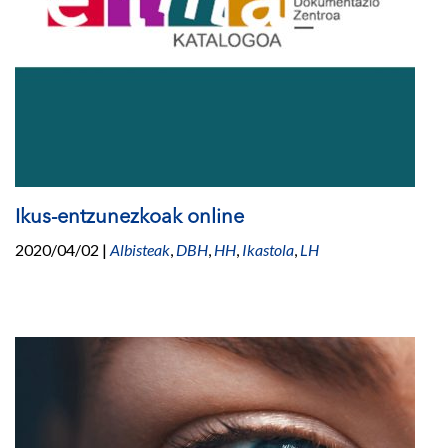
Ikus-entzunezkoak online
2020/04/02
|
Albisteak
,
DBH
,
HH
,
Ikastola
,
LH