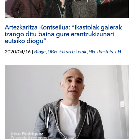
Artezkaritza Kontseilua: “Ikastolak galerak
izango ditu baina gure erantzukizunari
eutsiko diogu”
2020/04/16
|
Bloga
,
DBH
,
Elkarrizketak
,
HH
,
Ikastola
,
LH