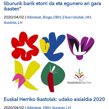
libururik barik etorri da eta egunero ari gara
ikasten”
2020/04/02
|
Albisteak
,
Bloga
,
DBH
,
Elkarrizketak
,
HH
,
Ikastola
,
LH
Euskal Herriko Ikastolak: udako aisialdia 2020
2020/04/02
|
Albisteak
,
DBH
,
Ikastola
,
LH