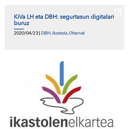
KiVa LH eta DBH: segurtasun digitalari
buruz
2020/04/23
|
DBH
,
Ikastola
,
Oharrak