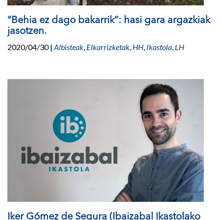
“Behia ez dago bakarrik”: hasi gara argazkiak
jasotzen.
2020/04/30
|
Albisteak
,
Elkarrizketak
,
HH
,
Ikastola
,
LH
Iker Gómez de Segura (Ibaizabal Ikastolako