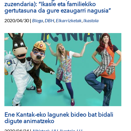
zuzendaria): “Ikasle eta familiekiko
gertutasuna da gure ezaugarri nagusia”
2020/04/30
|
Bloga
,
DBH
,
Elkarrizketak
,
Ikastola
Ene Kantak-eko lagunek bideo bat bidali
digute animatzeko
2020/04/24
|
Albisteak
,
HH
,
Ikastola
,
LH