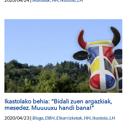
Ikastolako behia: “Bidali zuen argazkiak,
mesedez. Muuuuxu handi bana!”
2020/04/23
|
Bloga
,
DBH
,
Elkarrizketak
,
HH
,
Ikastola
,
LH