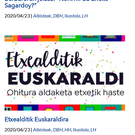
Sagardoy?”
2020/04/23
|
Albisteak
,
DBH
,
Ikastola
,
LH
Etxealditik Euskaraldira
2020/04/23
|
Albisteak
,
DBH
,
HH
,
Ikastola
,
LH