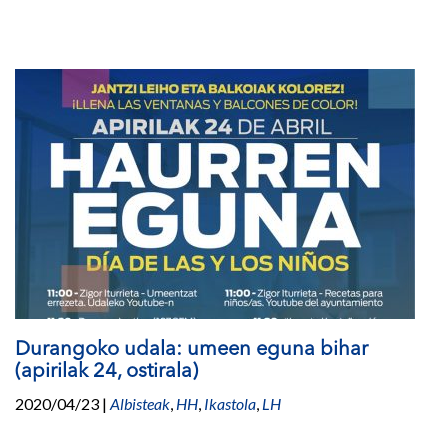
Durangoko udala: umeen eguna bihar
(apirilak 24, ostirala)
2020/04/23
|
Albisteak
,
HH
,
Ikastola
,
LH