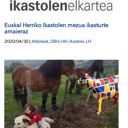
Euskal Herriko Ikastolen mezua ikasturte
amaieraz
2020/04/30
|
Albisteak
,
DBH
,
HH
,
Ikastola
,
LH