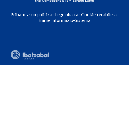
Pribatutasun politika
·
Lege oharra
·
Cookien erabilera
·
Barne Informazio-Sistema