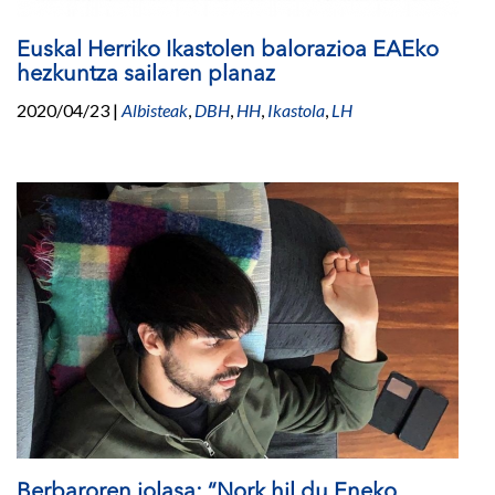
Euskal Herriko Ikastolen balorazioa EAEko
hezkuntza sailaren planaz
2020/04/23
|
Albisteak
,
DBH
,
HH
,
Ikastola
,
LH
Berbaroren jolasa: “Nork hil du Eneko