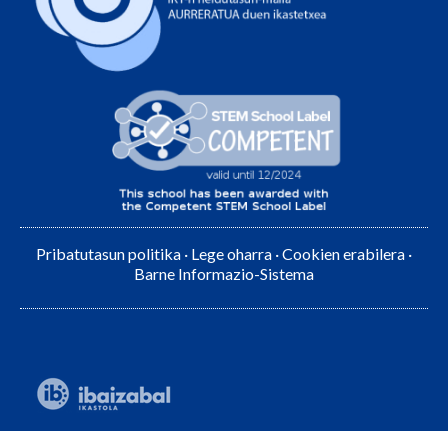
Pribatutasun politika
·
Lege oharra
·
Cookien erabilera
·
Barne Informazio-Sistema