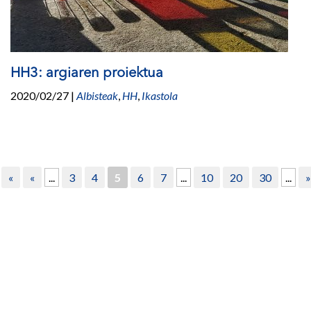
HH3: argiaren proiektua
2020/02/27
|
Albisteak
,
HH
,
Ikastola
«
«
...
3
4
5
6
7
...
10
20
30
...
»