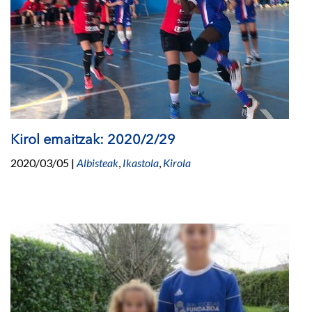
Kirol emaitzak: 2020/2/29
2020/03/05
|
Albisteak
,
Ikastola
,
Kirola