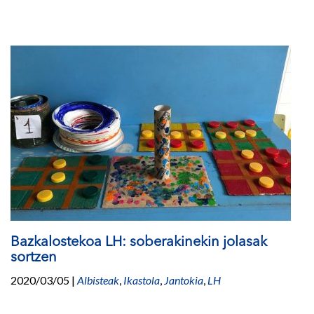
Bazkalostekoa LH: soberakinekin jolasak
sortzen
2020/03/05
|
Albisteak
,
Ikastola
,
Jantokia
,
LH