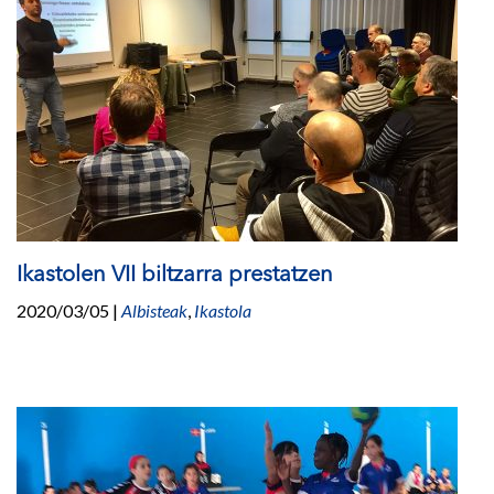
Ikastolen VII biltzarra prestatzen
2020/03/05
|
Albisteak
,
Ikastola