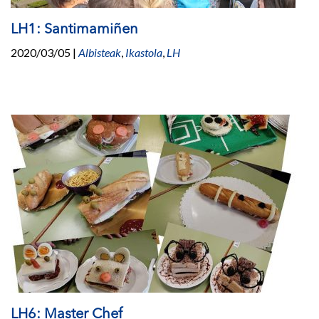
LH1: Santimamiñen
2020/03/05
|
Albisteak
,
Ikastola
,
LH
LH6: Master Chef