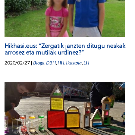
Hikhasi.eus: “Zergatik janzten ditugu neskak
arrosez eta mutilak urdinez?”
2020/02/27
|
Bloga
,
DBH
,
HH
,
Ikastola
,
LH