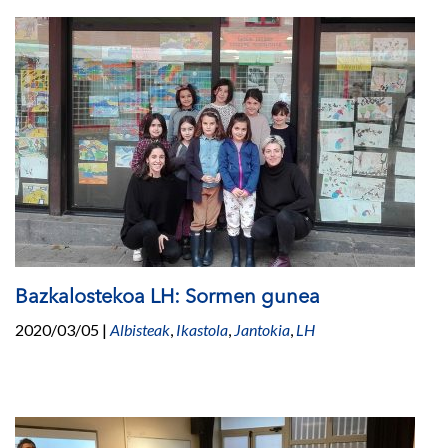
Bazkalostekoa LH: Sormen gunea
2020/03/05
|
Albisteak
,
Ikastola
,
Jantokia
,
LH