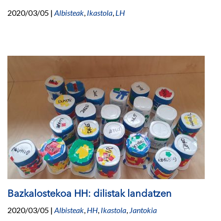
2020/03/05
|
Albisteak
,
Ikastola
,
LH
Bazkalostekoa HH: dilistak landatzen
2020/03/05
|
Albisteak
,
HH
,
Ikastola
,
Jantokia