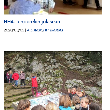
HH4: tenperekin jolasean
2020/03/05
|
Albisteak
,
HH
,
Ikastola