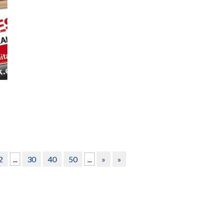
2
...
30
40
50
...
»
»