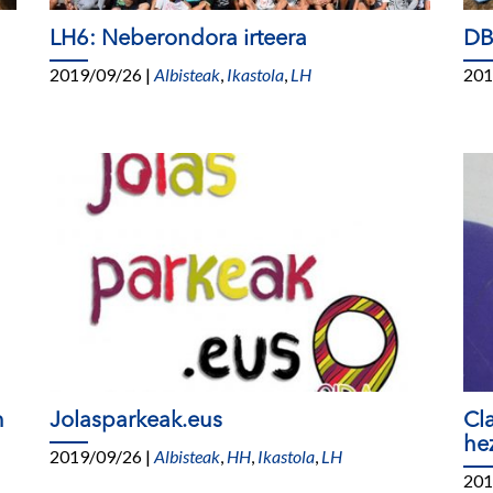
LH6: Neberondora irteera
DB
2019/09/26
|
Albisteak
,
Ikastola
,
LH
201
n
Jolasparkeak.eus
Cl
he
2019/09/26
|
Albisteak
,
HH
,
Ikastola
,
LH
201