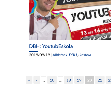
DBH: YoutubEskola
2019/09/19
|
Albisteak
,
DBH
,
Ikastola
«
«
...
10
...
18
19
20
21
2