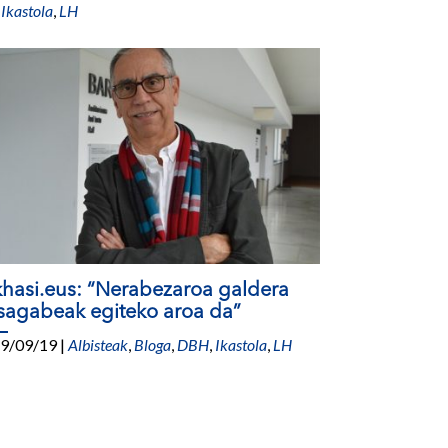
,
Ikastola
,
LH
khasi.eus: “Nerabezaroa galdera
tsagabeak egiteko aroa da”
9/09/19
|
Albisteak
,
Bloga
,
DBH
,
Ikastola
,
LH