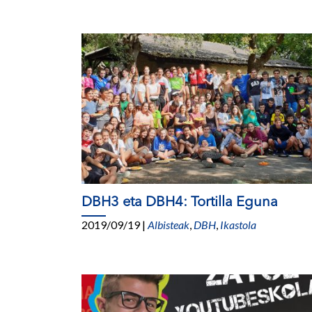
DBH3 eta DBH4: Tortilla Eguna
2019/09/19
|
Albisteak
,
DBH
,
Ikastola