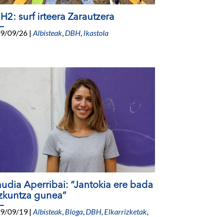
H2: surf irteera Zarautzera
9/09/26
|
Albisteak
,
DBH
,
Ikastola
audia Aperribai: “Jantokia ere bada
zkuntza gunea”
9/09/19
|
Albisteak
,
Bloga
,
DBH
,
Elkarrizketak
,