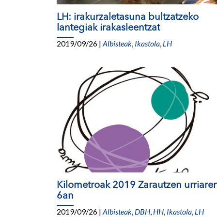
LH: irakurzaletasuna bultzatzeko
lantegiak irakasleentzat
2019/09/26
|
Albisteak
,
Ikastola
,
LH
Kilometroak 2019 Zarautzen urriare
6an
2019/09/26
|
Albisteak
,
DBH
,
HH
,
Ikastola
,
LH