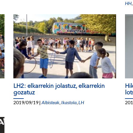
HH
LH2: elkarrekin jolastuz, elkarrekin
Hi
gozatuz
lo
2019/09/19
|
Albisteak
,
Ikastola
,
LH
201