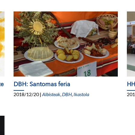
te
DBH: Santomas feria
HH
2018/12/20
|
Albisteak
,
DBH
,
Ikastola
201