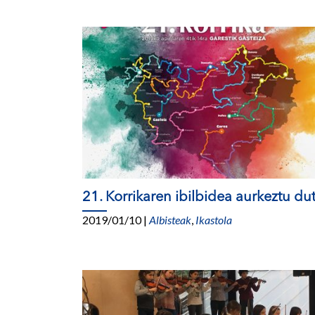
21. Korrikaren ibilbidea aurkeztu du
2019/01/10
|
Albisteak
,
Ikastola