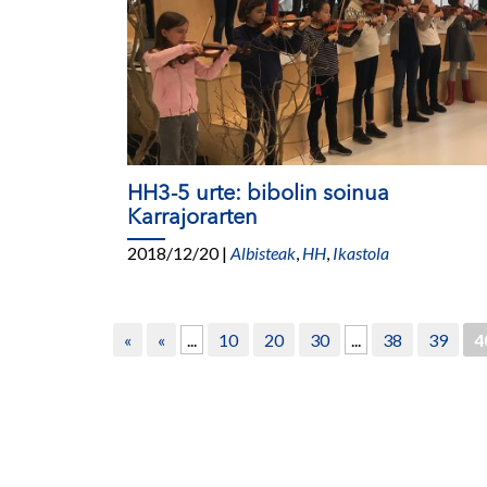
HH3-5 urte: bibolin soinua
Karrajorarten
2018/12/20
|
Albisteak
,
HH
,
Ikastola
«
«
...
10
20
30
...
38
39
4