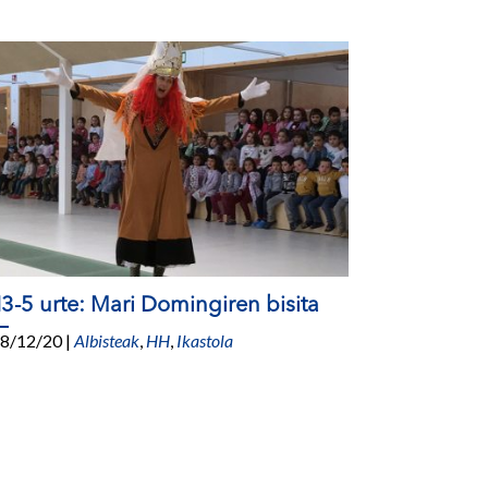
3-5 urte: Mari Domingiren bisita
8/12/20
|
Albisteak
,
HH
,
Ikastola