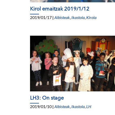
Kirol emaitzak 2019/1/12
2019/01/17
|
Albisteak
,
Ikastola
,
Kirola
LH3: On stage
2019/01/10
|
Albisteak
,
Ikastola
,
LH