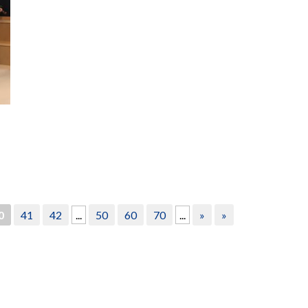
0
41
42
...
50
60
70
...
»
»