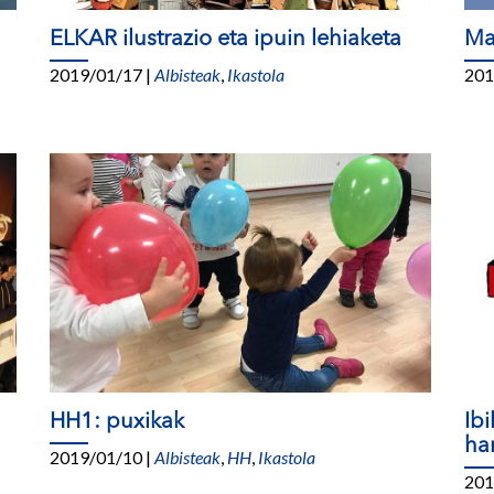
ELKAR ilustrazio eta ipuin lehiaketa
Ma
2019/01/17
|
Albisteak
,
Ikastola
201
HH1: puxikak
Ib
ha
2019/01/10
|
Albisteak
,
HH
,
Ikastola
201