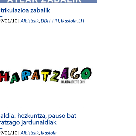
trikulazioa zabalik
9/01/10
|
Albisteak
,
DBH
,
HH
,
Ikastola
,
LH
ilaldia: hezkuntza, pauso bat
ratzago jardunaldiak
9/01/10
|
Albisteak
,
Ikastola