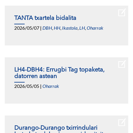
TANTA txartela bidalita
2026/05/07
|
DBH
,
HH
,
Ikastola
,
LH
,
Oharrak
LH4-DBH4: Errugbi Tag topaketa,
datorren astean
2026/05/05
|
Oharrak
Durango-Durango txirrindulari