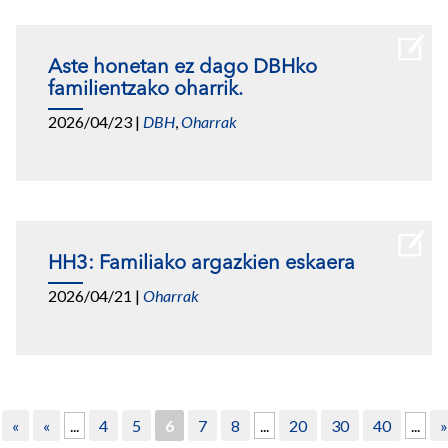
Aste honetan ez dago DBHko
familientzako oharrik.
2026/04/23
|
DBH
,
Oharrak
HH3: Familiako argazkien eskaera
2026/04/21
|
Oharrak
«
«
...
4
5
6
7
8
...
20
30
40
...
»