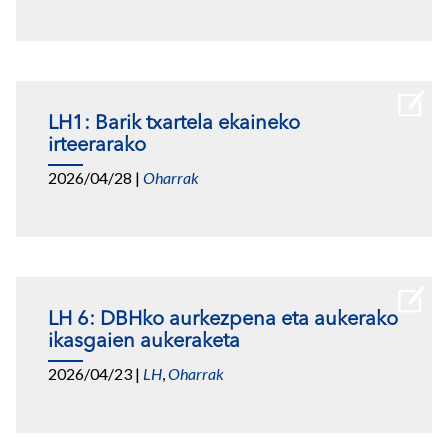
LH1: Barik txartela ekaineko
irteerarako
2026/04/28
|
Oharrak
LH 6: DBHko aurkezpena eta aukerako
ikasgaien aukeraketa
2026/04/23
|
LH
,
Oharrak