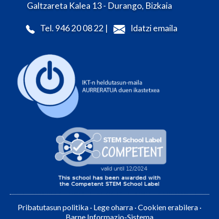
Galtzareta Kalea 13 - Durango, Bizkaia
Tel. 946 20 08 22 |
Idatzi emaila
Pribatutasun politika
·
Lege oharra
·
Cookien erabilera
·
Barne Informazio-Sistema