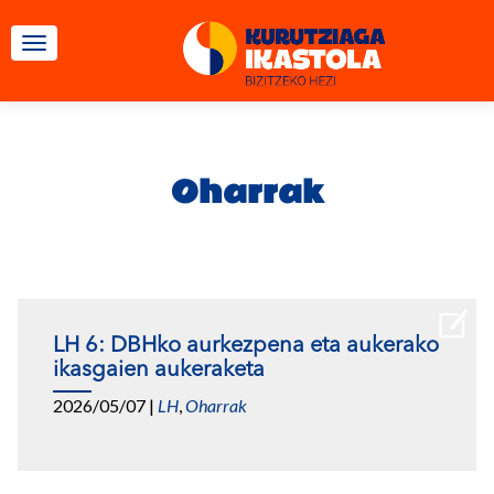
TOGGLE NAVIGATION
Oharrak
LH 6: DBHko aurkezpena eta aukerako
ikasgaien aukeraketa
2026/05/07
|
LH
,
Oharrak