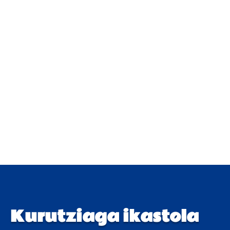
Kurutziaga ikastola