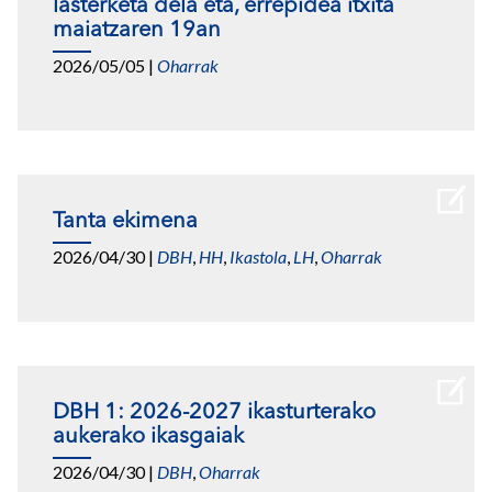
lasterketa dela eta, errepidea itxita
maiatzaren 19an
2026/05/05
|
Oharrak
Tanta ekimena
2026/04/30
|
DBH
,
HH
,
Ikastola
,
LH
,
Oharrak
DBH 1: 2026-2027 ikasturterako
aukerako ikasgaiak
2026/04/30
|
DBH
,
Oharrak