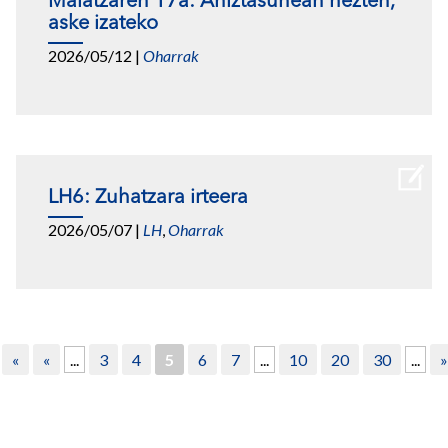
Maiatzaren 17a: Aniztasunean hezten,
aske izateko
2026/05/12
|
Oharrak
LH6: Zuhatzara irteera
2026/05/07
|
LH
,
Oharrak
«
«
...
3
4
5
6
7
...
10
20
30
...
»