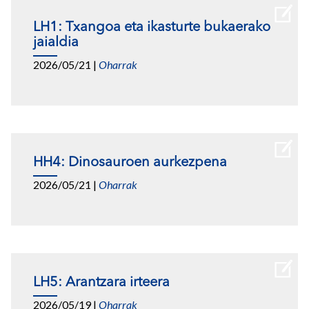
LH1: Txangoa eta ikasturte bukaerako
jaialdia
2026/05/21
|
Oharrak
HH4: Dinosauroen aurkezpena
2026/05/21
|
Oharrak
LH5: Arantzara irteera
2026/05/19
|
Oharrak