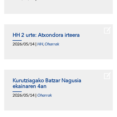
HH 2 urte: Atxondora irteera
2026/05/14
|
HH
,
Oharrak
Kurutziagako Batzar Nagusia
ekainaren 4an
2026/05/14
|
Oharrak