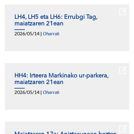
LH4, LH5 eta LH6: Errubgi Tag,
maiatzaren 21ean
2026/05/14
|
Oharrak
HH4: Irteera Markinako ur-parkera,
maiatzaren 21ean
2026/05/14
|
Oharrak