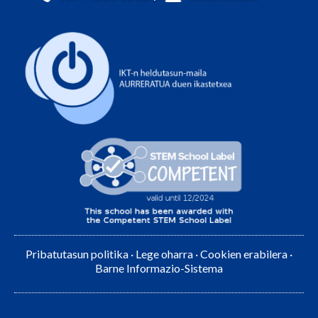
Pribatutasun politika
·
Lege oharra
·
Cookien erabilera
·
Barne Informazio-Sistema