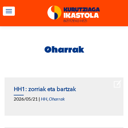
TOGGLE NAVIGATION
Oharrak
HH1: zorriak eta bartzak
2026/05/21
|
HH
,
Oharrak