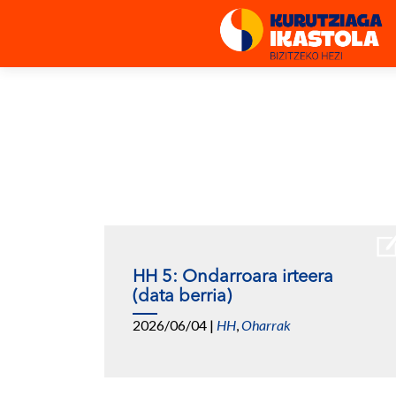
HH 5: Ondarroara irteera
(data berria)
2026/06/04
|
HH
,
Oharrak