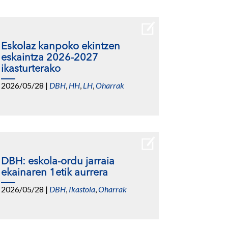
Eskolaz kanpoko ekintzen
eskaintza 2026-2027
ikasturterako
2026/05/28
|
DBH
,
HH
,
LH
,
Oharrak
DBH: eskola-ordu jarraia
ekainaren 1etik aurrera
2026/05/28
|
DBH
,
Ikastola
,
Oharrak