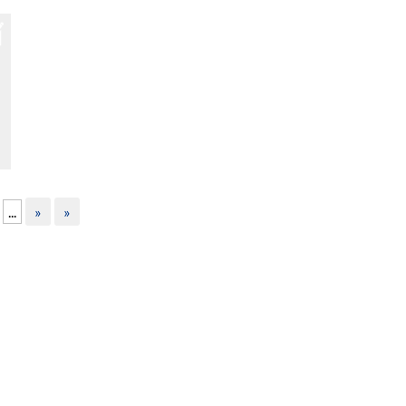
...
»
»