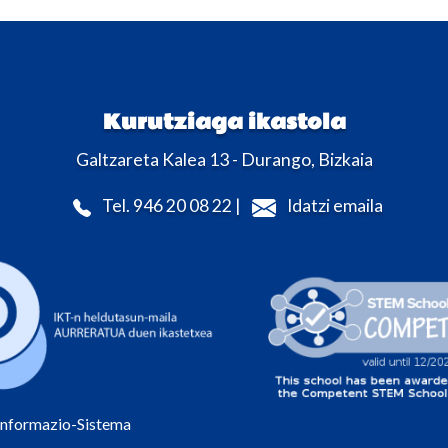
Kurutziaga ikastola
Galtzareta Kalea 13 - Durango, Bizkaia
Tel. 946 20 08 22 |
Idatzi emaila
Informazio-Sistema