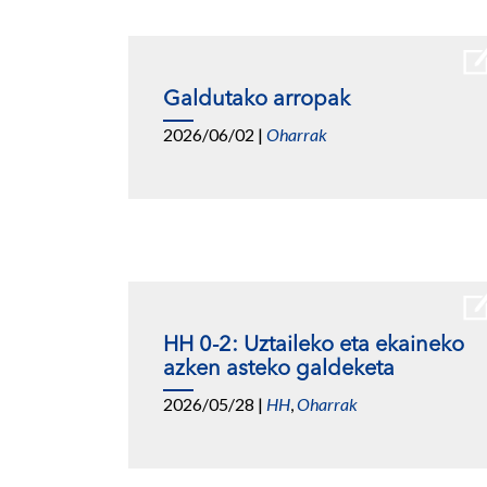
Galdutako arropak
2026/06/02
|
Oharrak
HH 0-2: Uztaileko eta ekaineko
azken asteko galdeketa
2026/05/28
|
HH
,
Oharrak