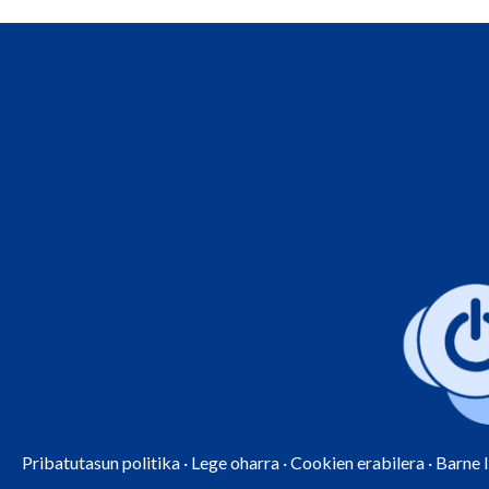
Pribatutasun politika
·
Lege oharra
·
Cookien erabilera
·
Barne 