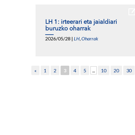
LH 1: irteerari eta jaialdiari
buruzko oharrak
2026/05/28
|
LH
,
Oharrak
«
1
2
3
4
5
...
10
20
30