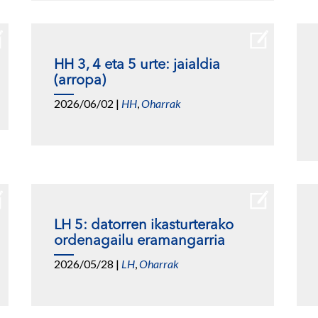
HH 3, 4 eta 5 urte: jaialdia
(arropa)
2026/06/02
|
HH
,
Oharrak
LH 5: datorren ikasturterako
ordenagailu eramangarria
2026/05/28
|
LH
,
Oharrak