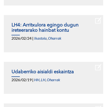
LH4: Arritxulora egingo dugun
ireteerarako hainbat kontu
2026/02/24
|
Ikastola
,
Oharrak
Udaberriko aisialdi eskaintza
2026/02/19
|
HH
,
LH
,
Oharrak