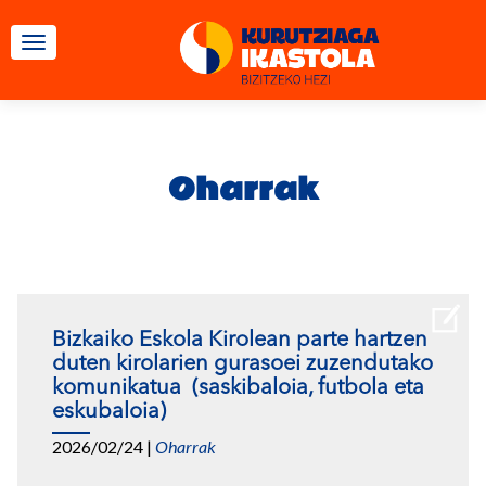
TOGGLE NAVIGATION
Oharrak
Bizkaiko Eskola Kirolean parte hartzen
duten kirolarien gurasoei zuzendutako
komunikatua (saskibaloia, futbola eta
eskubaloia)
2026/02/24
|
Oharrak