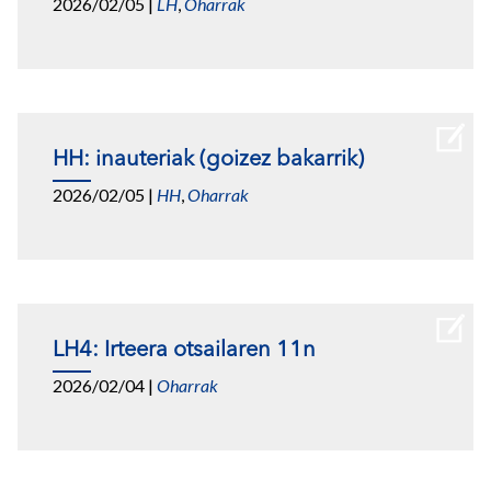
2026/02/05
|
LH
,
Oharrak
HH: inauteriak (goizez bakarrik)
2026/02/05
|
HH
,
Oharrak
LH4: Irteera otsailaren 11n
2026/02/04
|
Oharrak