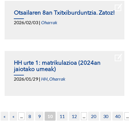
Otsailaren 8an Txitxiburduntzia. Zatoz!
2026/02/03
|
Oharrak
HH urte 1: matrikulazioa (2024an
jaiotako umeak)
2026/01/29
|
HH
,
Oharrak
«
«
...
8
9
10
11
12
...
20
30
40
...