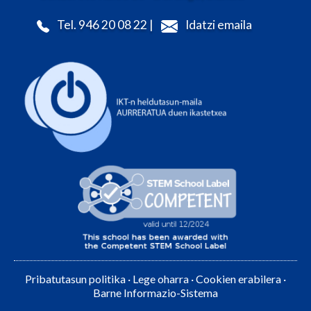
Tel. 946 20 08 22 |
Idatzi emaila
Pribatutasun politika
·
Lege oharra
·
Cookien erabilera
·
Barne Informazio-Sistema