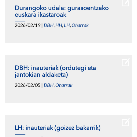
Durangoko udala: gurasoentzako
euskara ikastaroak
2026/02/19
|
DBH
,
HH
,
LH
,
Oharrak
DBH: inauteriak (ordutegi eta
jantokian aldaketa)
2026/02/05
|
DBH
,
Oharrak
LH: inauteriak (goizez bakarrik)