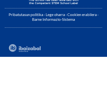
Pribatutasun politika
·
Lege oharra
·
Cookien erabilera
·
Barne Informazio-Sistema