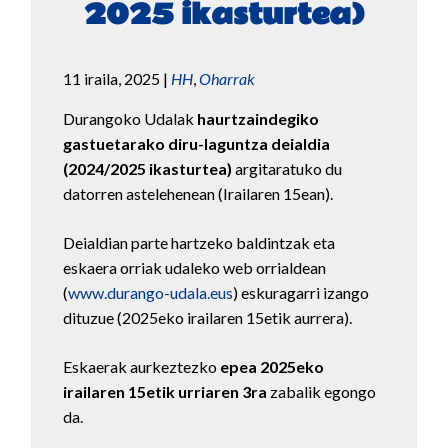
2025 ikasturtea)
11 iraila, 2025
|
HH
,
Oharrak
Durangoko Udalak
haurtzaindegiko
gastuetarako diru-laguntza deialdia
(2024/2025 ikasturtea)
argitaratuko du
datorren astelehenean (Irailaren 15ean).
Deialdian parte hartzeko baldintzak eta
eskaera orriak udaleko web orrialdean
(
www.durango-udala.eus
) eskuragarri izango
dituzue (2025eko irailaren 15etik aurrera).
Eskaerak aurkeztezko
epea 2025eko
irailaren 15etik urriaren 3ra
zabalik egongo
da.