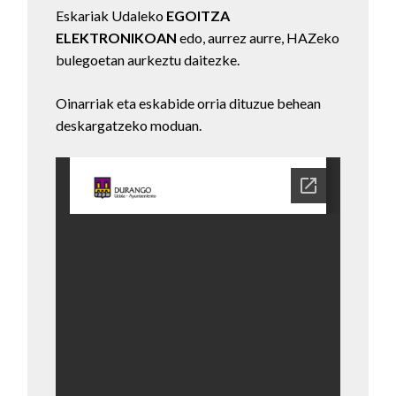
Eskariak Udaleko
EGOITZA
ELEKTRONIKOAN
edo, aurrez aurre, HAZeko
bulegoetan aurkeztu daitezke.
Oinarriak eta eskabide orria dituzue behean
deskargatzeko moduan.