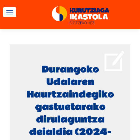
TOGGLE NAVIGATION
Durangoko
Udalaren
Haurtzaindegiko
gastuetarako
dirulaguntza
deialdia (2024-