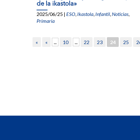
de la ikastola»
2025/06/25
|
ESO
,
Ikastola
,
Infantil
,
Noticias
,
Primaria
«
«
...
10
...
22
23
24
25
2