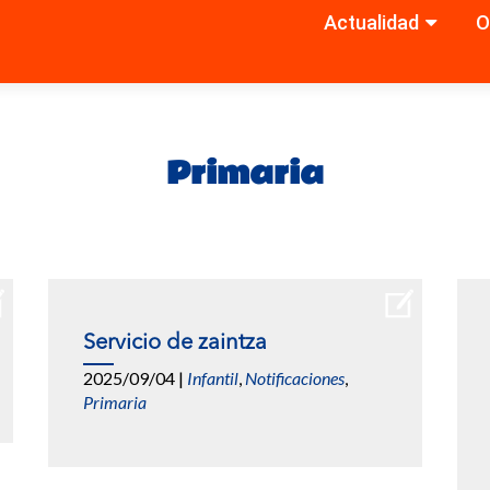
Actualidad
O
Saltar
al
contenido
Primaria
Servicio de zaintza
2025/09/04
|
Infantil
,
Notificaciones
,
Primaria