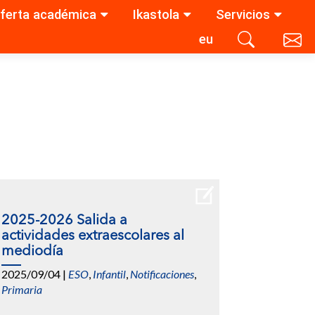
ferta académica
Ikastola
Servicios
eu
Contacta con nosotros
Buscar
2025-2026 Salida a
actividades extraescolares al
mediodía
2025/09/04
|
ESO
,
Infantil
,
Notificaciones
,
Primaria