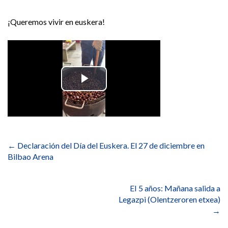
¡Queremos vivir en euskera!
Navegación
de
←
Declaración del Día del Euskera. El 27 de diciembre en
entradas
Bilbao Arena
EI 5 años: Mañana salida a
Legazpi (Olentzeroren etxea)
→