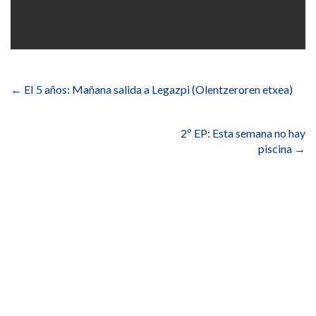
Navegación
de
←
EI 5 años: Mañana salida a Legazpi (Olentzeroren etxea)
entradas
2º EP: Esta semana no hay
piscina
→