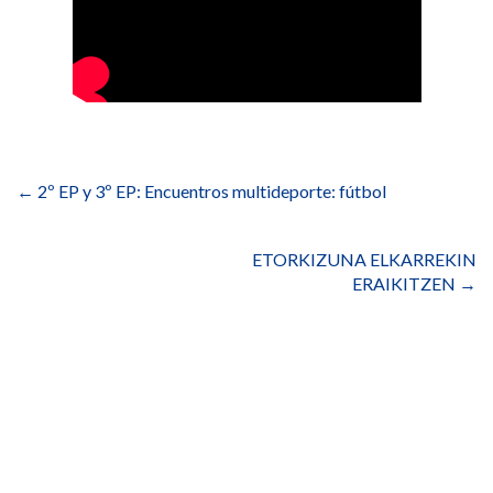
Navegación
de
←
2º EP y 3º EP: Encuentros multideporte: fútbol
entradas
ETORKIZUNA ELKARREKIN
ERAIKITZEN
→