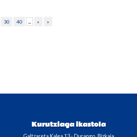
30
40
...
»
»
Kurutziaga ikastola
Galtzareta Kalea 13 - Durango, Bizkaia