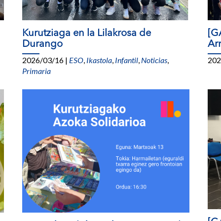
Kurutziaga en la Lilakrosa de
[G
Durango
Arr
2026/03/16
|
ESO
,
Ikastola
,
Infantil
,
Noticias
,
202
Primaria