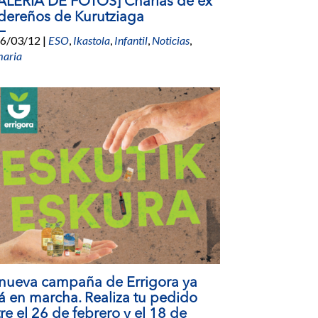
ALERÍA DE FOTOS] Charlas de ex
dereños de Kurutziaga
6/03/12
|
ESO
,
Ikastola
,
Infantil
,
Noticias
,
maria
 nueva campaña de Errigora ya
á en marcha. Realiza tu pedido
re el 26 de febrero y el 18 de