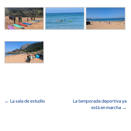
Navegación
de
←
La sala de estudio
La temporada deportiva ya
entradas
está en marcha
→