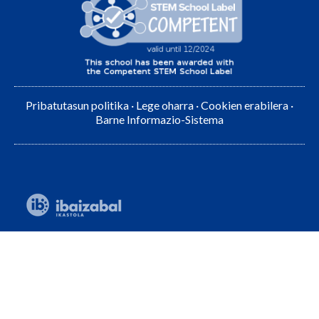
Pribatutasun politika
·
Lege oharra
·
Cookien erabilera
·
Barne Informazio-Sistema