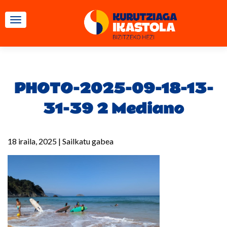
TOGGLE NAVIGATION
PHOTO-2025-09-18-13-
31-39 2 Mediano
18 iraila, 2025
|
Sailkatu gabea