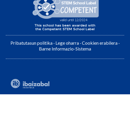
Pribatutasun politika
·
Lege oharra
·
Cookien erabilera
·
Barne Informazio-Sistema