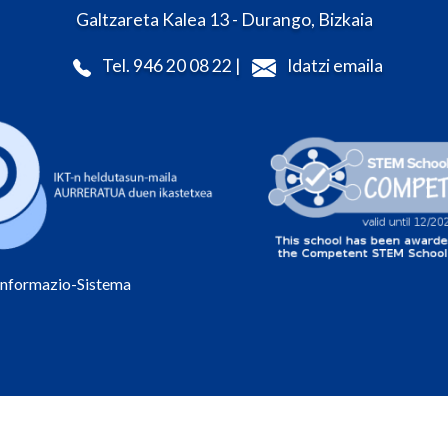
Galtzareta Kalea 13 - Durango, Bizkaia
Tel. 946 20 08 22 |
Idatzi emaila
Informazio-Sistema