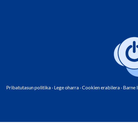
Pribatutasun politika
·
Lege oharra
·
Cookien erabilera
·
Barne 