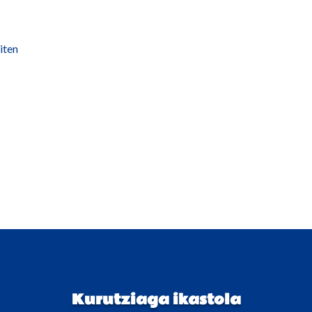
iten
Kurutziaga ikastola