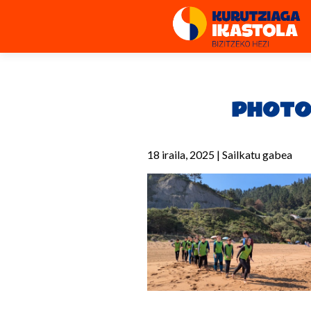
PHOTO
18 iraila, 2025
|
Sailkatu gabea