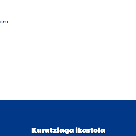
iten
Kurutziaga ikastola