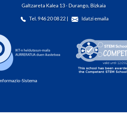
Galtzareta Kalea 13 - Durango, Bizkaia
Tel. 946 20 08 22 |
Idatzi emaila
Informazio-Sistema