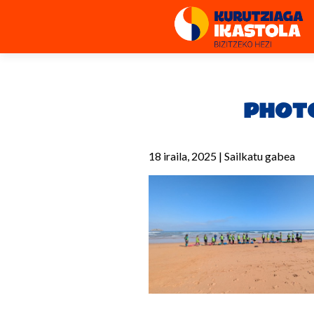
PHOTO
18 iraila, 2025
|
Sailkatu gabea