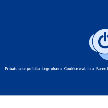
Pribatutasun politika
·
Lege oharra
·
Cookien erabilera
·
Barne 