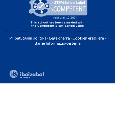
Pribatutasun politika
·
Lege oharra
·
Cookien erabilera
·
Barne Informazio-Sistema