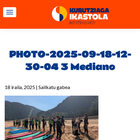
TOGGLE NAVIGATION
PHOTO-2025-09-18-12-
30-04 3 Mediano
18 iraila, 2025
|
Sailkatu gabea