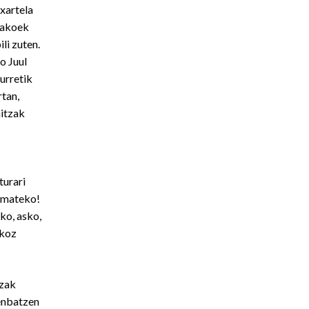
xartela
orakoek
li zuten.
o Juul
urretik
rtan,
aitzak
turari
emateko!
sko, asko,
skoz
tzak
enbatzen