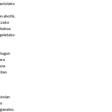
kastolako
en ahotik,
ntzako
ritakoa
 geletako
itugun
era
sna
giten
stolan
ko
ganaino.