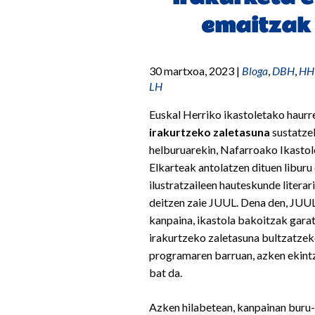
emaitzak
30 martxoa, 2023
|
Bloga
,
DBH
,
HH
LH
Euskal Herriko ikastoletako haurr
irakurtzeko zaletasuna
sustatze
helburuarekin, Nafarroako Ikastol
Elkarteak antolatzen dituen liburu
ilustratzaileen hauteskunde literar
deitzen zaie JUUL. Dena den, JUU
kanpaina, ikastola bakoitzak gara
irakurtzeko zaletasuna bultzatze
programaren barruan, azken ekint
bat da.
Azken hilabetean, kanpainan buru-