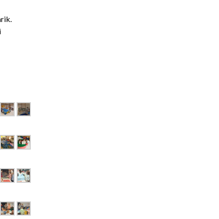
rik.
i