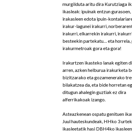
murgilduta aritu dira Kurutziaga i
ikasleak: ipuinak entzun gurasoen,
irakasleen edota ipuin-kontalariar
irakur-lagunei irakurri, norberare
irakurri, elkarrekin irakurri, irakur
besteekin partekatu… eta horrela,
irakurmetroak gora eta gora!
Irakurtzen ikasteko lanak egiten d
arren, azken helburua irakurketa b
bizitzarako eta gozamenerako tre
bilakatzea da, eta bide horretan e
ditugun ahalegin guztiak ez dira
alferrikakoak izango.
Asteazkenean ospatu genituen ika
Juul hauteskundeak, HHko 3 urte
ikasleetatik hasi DBH4ko ikasleen