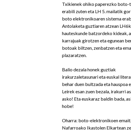
Txikienek ohiko paperezko boto-t
erabili zuten eta LH 5. mailatik g
boto elektronikoaren sistema erabi
Antolaketa guztiaren atzean LH6k
hauteskunde batzordeko kideak, a
karrajuak girotzen eta egunean be
botoak biltzen, zenbatzen eta em
plazaratzen.
Balio dezala honek guztiak
irakurzaletasunari eta euskal litera
behar duen bultzada eta hauspoa 
Leirek esan zuen bezala, irakurri a
asko! Eta euskaraz baldin bada, a
hobe!
Oharra: boto-elektronikoen emai
Nafarroako Ikastolen Elkartean z