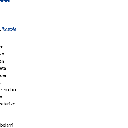
,
Ikastola
,
en
ko
en
 eta
ioei
L
tzen duen
ko
zetariko
belarri