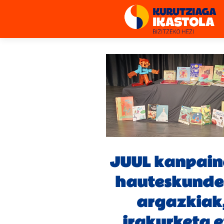
JUUL kanpai
hauteskunde
argazkiak
irakurketa 