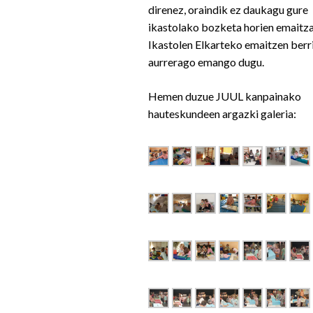
direnez, oraindik ez daukagu gure
ikastolako bozketa horien emaitza
Ikastolen Elkarteko emaitzen berr
aurrerago emango dugu.
Hemen duzue JUUL kanpainako
hauteskundeen argazki galeria: