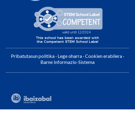
Pribatutasun politika
·
Lege oharra
·
Cookien erabilera
·
Barne Informazio-Sistema