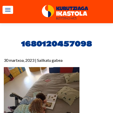
TOGGLE NAVIGATION
1680120457098
30 martxoa, 2023
|
Sailkatu gabea