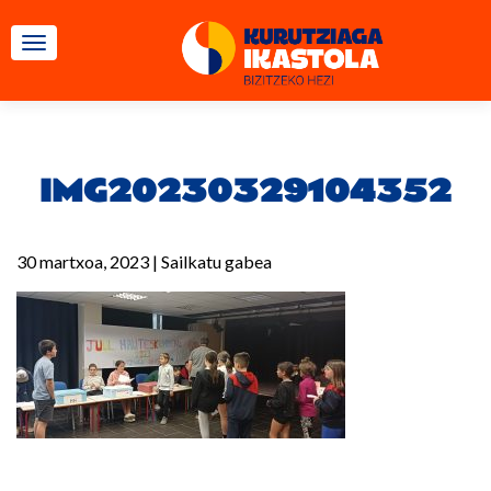
TOGGLE NAVIGATION
IMG20230329104352
30 martxoa, 2023
|
Sailkatu gabea