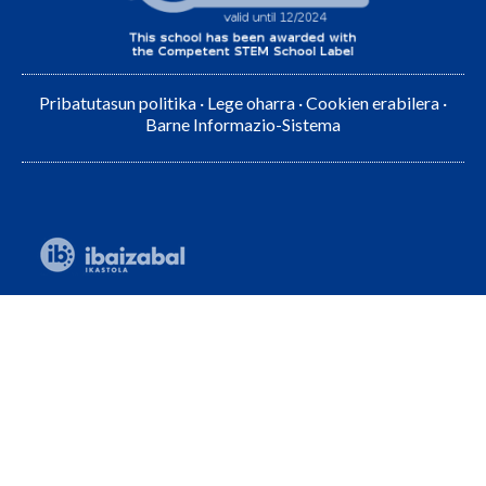
Pribatutasun politika
·
Lege oharra
·
Cookien erabilera
·
Barne Informazio-Sistema