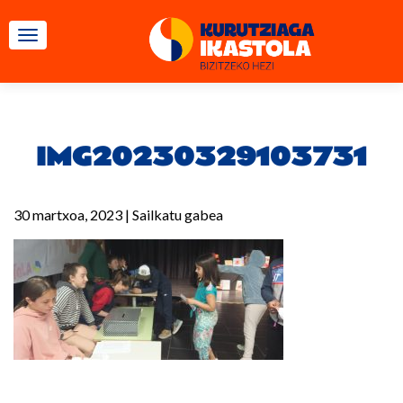
TOGGLE NAVIGATION
IMG20230329103731
30 martxoa, 2023
|
Sailkatu gabea