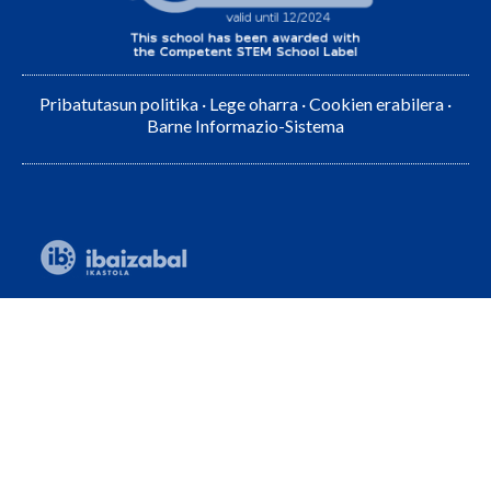
Pribatutasun politika
·
Lege oharra
·
Cookien erabilera
·
Barne Informazio-Sistema