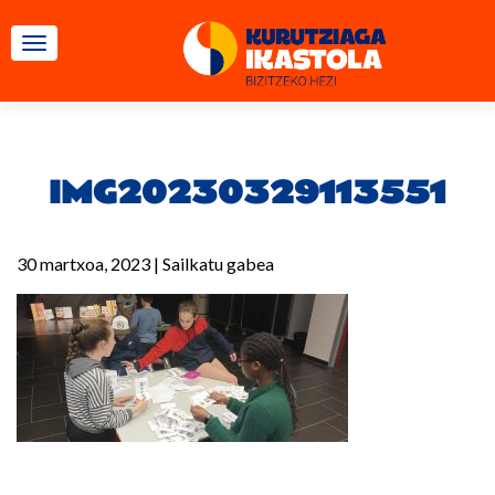
TOGGLE NAVIGATION
IMG20230329113551
30 martxoa, 2023
|
Sailkatu gabea