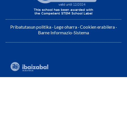
Pribatutasun politika
·
Lege oharra
·
Cookien erabilera
·
Barne Informazio-Sistema