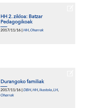
HH 2. zikloa: Batzar
Pedagogikoak
2017/11/16
|
HH
,
Oharrak
Durangoko familiak
2017/11/16
|
DBH
,
HH
,
Ikastola
,
LH
,
Oharrak