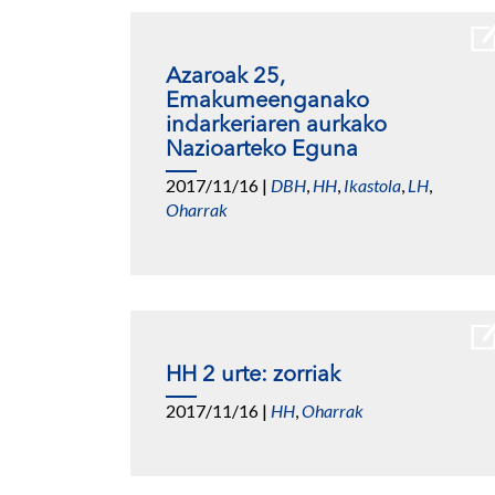
Azaroak 25,
Emakumeenganako
indarkeriaren aurkako
Nazioarteko Eguna
2017/11/16
|
DBH
,
HH
,
Ikastola
,
LH
,
Oharrak
HH 2 urte: zorriak
2017/11/16
|
HH
,
Oharrak