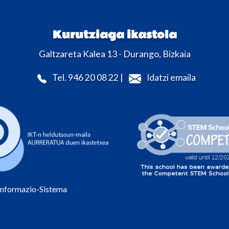
Kurutziaga ikastola
Galtzareta Kalea 13 - Durango, Bizkaia
Tel. 946 20 08 22 |
Idatzi emaila
Informazio-Sistema