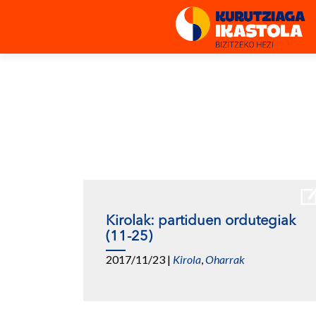
Kirolak: partiduen ordutegiak
(11-25)
2017/11/23
|
Kirola
,
Oharrak