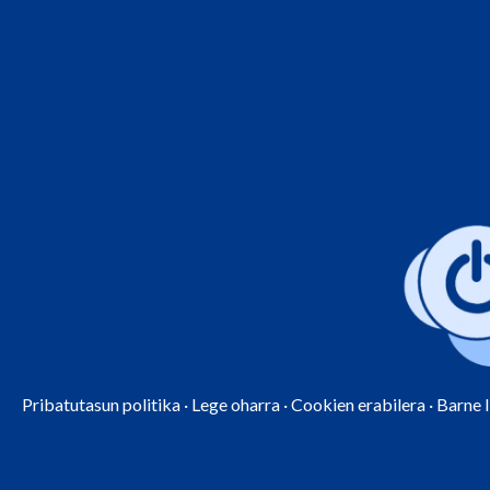
Pribatutasun politika
·
Lege oharra
·
Cookien erabilera
·
Barne 