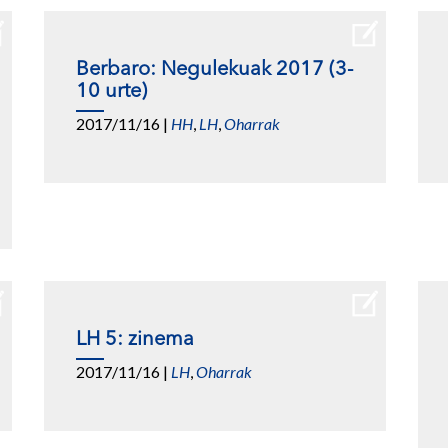
Berbaro: Negulekuak 2017 (3-
10 urte)
2017/11/16
|
HH
,
LH
,
Oharrak
LH 5: zinema
2017/11/16
|
LH
,
Oharrak