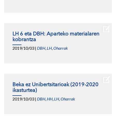
LH 6 eta DBH: Aparteko materialaren
kobrantza
2019/10/03
|
DBH
,
LH
,
Oharrak
Beka ez Unibertsitarioak (2019-2020
ikasturtea)
2019/10/03
|
DBH
,
HH
,
LH
,
Oharrak