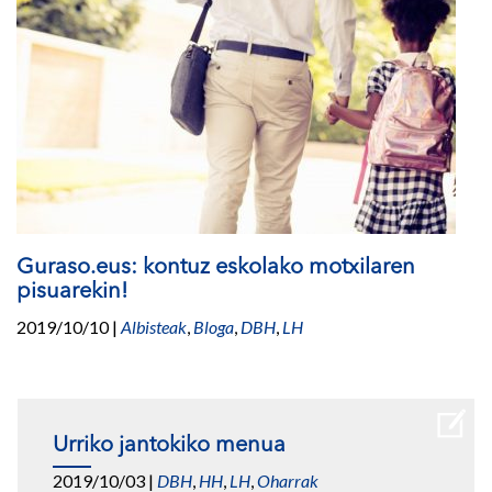
Guraso.eus: kontuz eskolako motxilaren
pisuarekin!
2019/10/10
|
Albisteak
,
Bloga
,
DBH
,
LH
Urriko jantokiko menua
2019/10/03
|
DBH
,
HH
,
LH
,
Oharrak