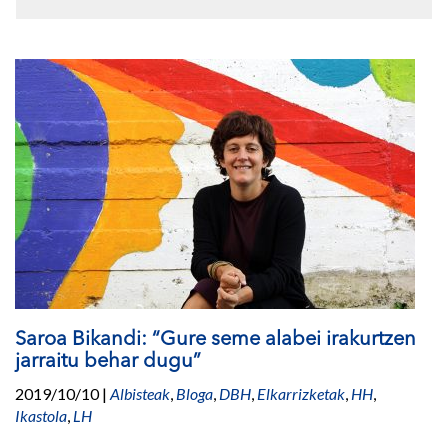
Saroa Bikandi: “Gure seme alabei irakurtzen
jarraitu behar dugu”
2019/10/10
|
Albisteak
,
Bloga
,
DBH
,
Elkarrizketak
,
HH
,
Ikastola
,
LH