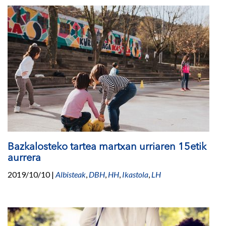
Bazkalosteko tartea martxan urriaren 15etik
aurrera
2019/10/10
|
Albisteak
,
DBH
,
HH
,
Ikastola
,
LH