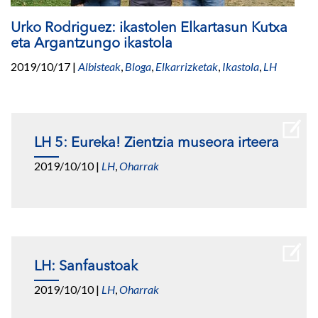
Urko Rodriguez: ikastolen Elkartasun Kutxa
eta Argantzungo ikastola
2019/10/17
|
Albisteak
,
Bloga
,
Elkarrizketak
,
Ikastola
,
LH
LH 5: Eureka! Zientzia museora irteera
2019/10/10
|
LH
,
Oharrak
LH: Sanfaustoak
2019/10/10
|
LH
,
Oharrak