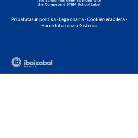
Pribatutasun politika
·
Lege oharra
·
Cookien erabilera
·
Barne Informazio-Sistema