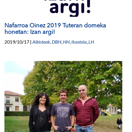
Nafarroa Oinez 2019 Tuteran domeka
honetan: Izan argi!
2019/10/17
|
Albisteak
,
DBH
,
HH
,
Ikastola
,
LH