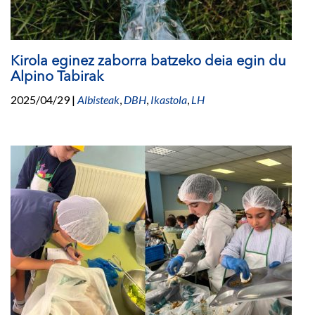
Kirola eginez zaborra batzeko deia egin du
Alpino Tabirak
2025/04/29
|
Albisteak
,
DBH
,
Ikastola
,
LH