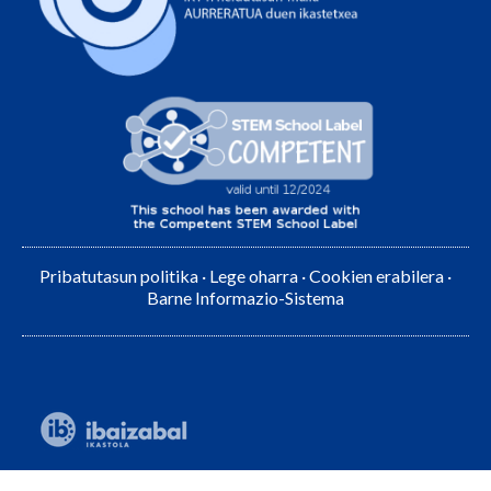
Pribatutasun politika
·
Lege oharra
·
Cookien erabilera
·
Barne Informazio-Sistema