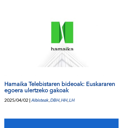
Hamaika Telebistaren bideoak: Euskararen
egoera ulertzeko gakoak
2025/04/02
|
Albisteak
,
DBH
,
HH
,
LH