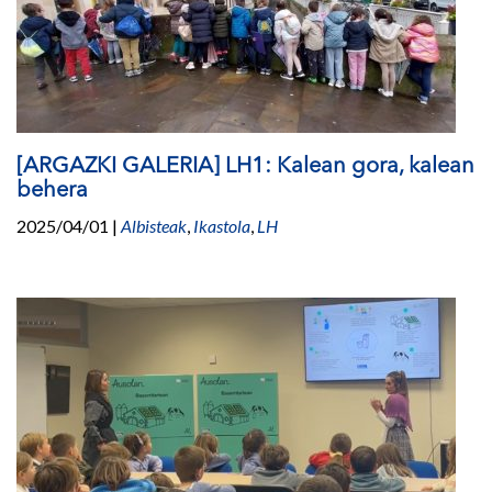
[ARGAZKI GALERIA] LH1: Kalean gora, kalean
behera
2025/04/01
|
Albisteak
,
Ikastola
,
LH