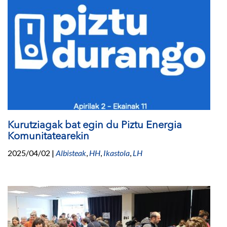
Kurutziagak bat egin du Piztu Energia
Komunitatearekin
2025/04/02
|
Albisteak
,
HH
,
Ikastola
,
LH