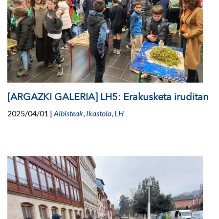
[ARGAZKI GALERIA] LH5: Erakusketa iruditan
2025/04/01
|
Albisteak
,
Ikastola
,
LH