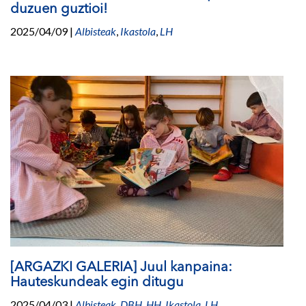
duzuen guztioi!
2025/04/09
|
Albisteak
,
Ikastola
,
LH
[ARGAZKI GALERIA] Juul kanpaina:
Hauteskundeak egin ditugu
2025/04/03
|
Albisteak
,
DBH
,
HH
,
Ikastola
,
LH