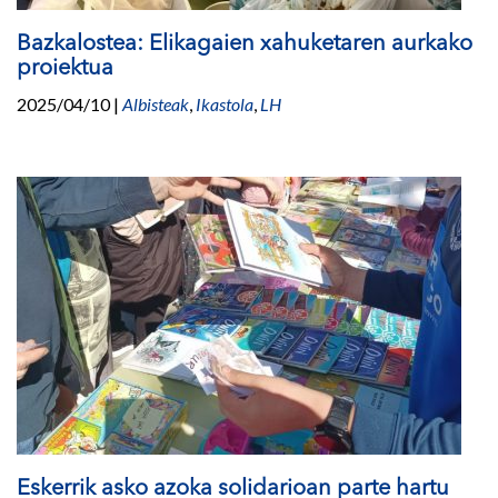
Bazkalostea: Elikagaien xahuketaren aurkako
proiektua
2025/04/10
|
Albisteak
,
Ikastola
,
LH
Eskerrik asko azoka solidarioan parte hartu