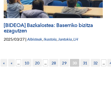
[BIDEOA] Bazkalostea: Baserriko bizitza
ezagutzen
2025/03/27
|
Albisteak
,
Ikastola
,
Jantokia
,
LH
«
«
...
10
20
...
28
29
30
31
32
...