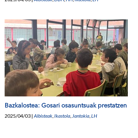
Bazkalostea: Gosari osasuntsuak prestatzen
2025/04/03
|
Albisteak
,
Ikastola
,
Jantokia
,
LH