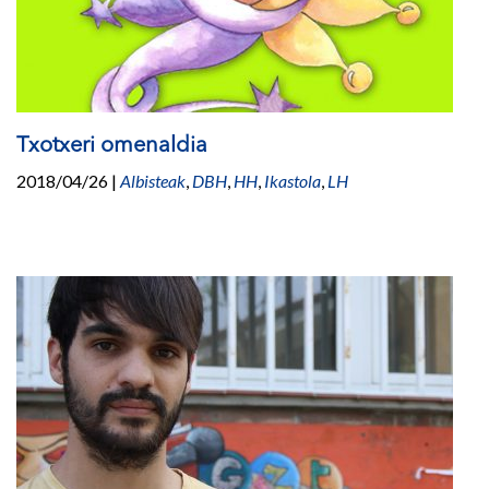
Txotxeri omenaldia
2018/04/26
|
Albisteak
,
DBH
,
HH
,
Ikastola
,
LH