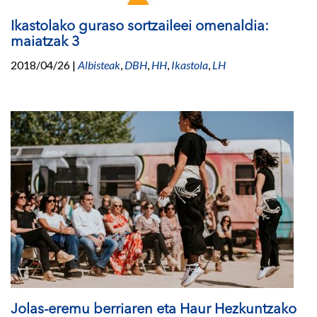
Ikastolako guraso sortzaileei omenaldia:
maiatzak 3
2018/04/26
|
Albisteak
,
DBH
,
HH
,
Ikastola
,
LH
Jolas-eremu berriaren eta Haur Hezkuntzako