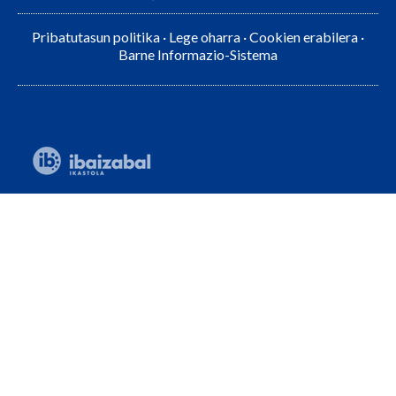
Pribatutasun politika
·
Lege oharra
·
Cookien erabilera
·
Barne Informazio-Sistema