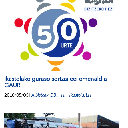
Ikastolako guraso sortzaileei omenaldia
GAUR
2018/05/03
|
Albisteak
,
DBH
,
HH
,
Ikastola
,
LH