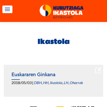
TOGGLE NAVIGATION
Ikastola
Euskararen Ginkana
2018/05/03
|
DBH
,
HH
,
Ikastola
,
LH
,
Oharrak