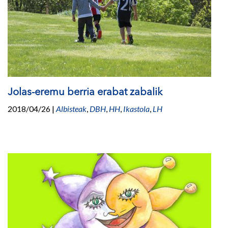
Jolas-eremu berria erabat zabalik
2018/04/26
|
Albisteak
,
DBH
,
HH
,
Ikastola
,
LH