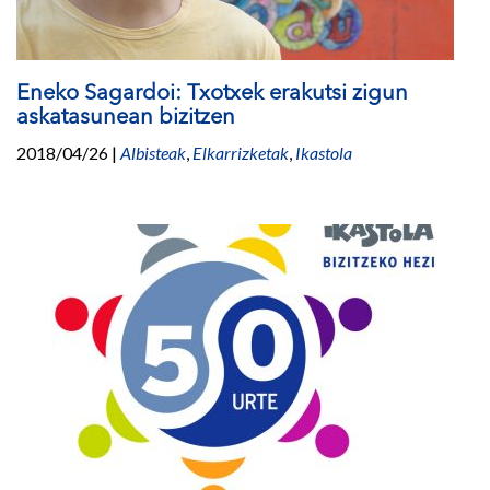
Eneko Sagardoi: Txotxek erakutsi zigun
askatasunean bizitzen
2018/04/26
|
Albisteak
,
Elkarrizketak
,
Ikastola