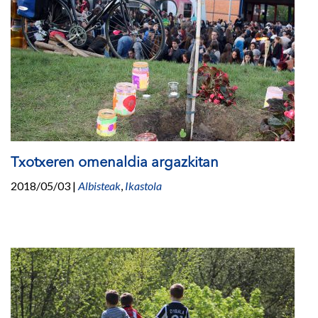
Txotxeren omenaldia argazkitan
2018/05/03
|
Albisteak
,
Ikastola