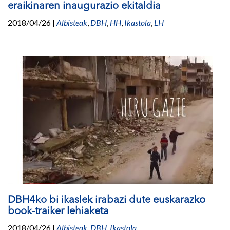
eraikinaren inaugurazio ekitaldia
2018/04/26
|
Albisteak
,
DBH
,
HH
,
Ikastola
,
LH
DBH4ko bi ikaslek irabazi dute euskarazko
book-traiker lehiaketa
2018/04/26
|
Albisteak
,
DBH
,
Ikastola