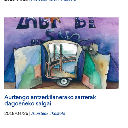
Aurtengo antzerkilanerako sarrerak
dagoeneko salgai
2018/04/26
|
Albisteak
,
Ikastola