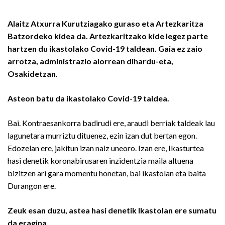
Alaitz Atxurra Kurutziagako guraso eta Artezkaritza
Batzordeko kidea da. Artezkaritzako kide legez parte
hartzen du ikastolako Covid-19 taldean. Gaia ez zaio
arrotza, administrazio alorrean dihardu-eta,
Osakidetzan.
Asteon batu da ikastolako Covid-19 taldea.
Bai. Kontraesankorra badirudi ere, araudi berriak taldeak lau
lagunetara murriztu dituenez, ezin izan dut bertan egon.
Edozelan ere, jakitun izan naiz uneoro. Izan ere, Ikasturtea
hasi denetik koronabirusaren inzidentzia maila altuena
bizitzen ari gara momentu honetan, bai ikastolan eta baita
Durangon ere.
Zeuk esan duzu, astea hasi denetik Ikastolan ere sumatu
da eragina.