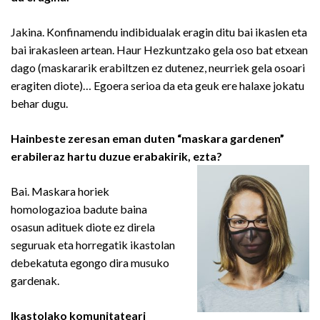
Jakina. Konfinamendu indibidualak eragin ditu bai ikaslen eta
bai irakasleen artean. Haur Hezkuntzako gela oso bat etxean
dago (maskararik erabiltzen ez dutenez, neurriek gela osoari
eragiten diote)… Egoera serioa da eta geuk ere halaxe jokatu
behar dugu.
Hainbeste zeresan eman duten “maskara gardenen”
erabileraz hartu duzue erabakirik, ezta?
Bai. Maskara horiek
homologazioa badute baina
osasun adituek diote ez direla
seguruak eta horregatik ikastolan
debekatuta egongo dira musuko
gardenak.
Ikastolako komunitateari