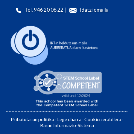
Tel. 946 20 08 22 |
Idatzi emaila
Pribatutasun politika
·
Lege oharra
·
Cookien erabilera
·
Barne Informazio-Sistema