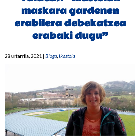
maskara gardenen
erabilera debekatzea
erabaki dugu”
28 urtarrila, 2021
|
Bloga
,
Ikastola