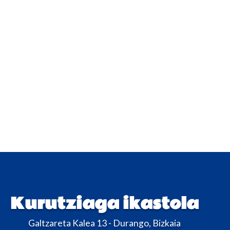
Kurutziaga ikastola
Galtzareta Kalea 13 - Durango, Bizkaia