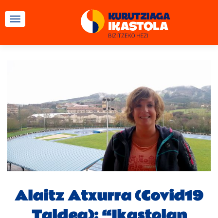
TOGGLE NAVIGATION
Alaitz Atxurra (Covid19
Taldea): “Ikastolan