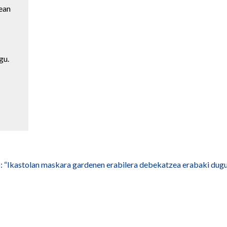
lean
gu.
): “Ikastolan maskara gardenen erabilera debekatzea erabaki dug