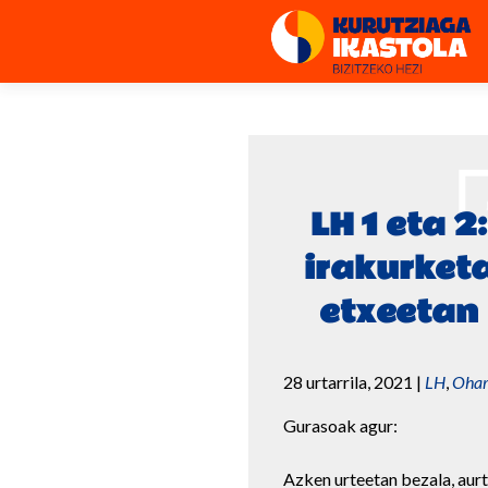
LH 1 eta 2:
irakurket
etxeetan
28 urtarrila, 2021
|
LH
,
Ohar
Gurasoak agur:
Azken urteetan bezala, aur