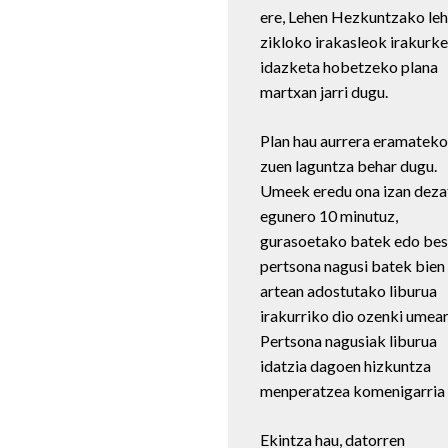
ere, Lehen Hezkuntzako le
zikloko irakasleok irakurke
idazketa hobetzeko plana
martxan jarri dugu.
Plan hau aurrera eramateko
zuen laguntza behar dugu.
Umeek eredu ona izan deza
egunero 10 minutuz,
gurasoetako batek edo bes
pertsona nagusi batek bien
artean adostutako liburua
irakurriko dio ozenki umear
Pertsona nagusiak liburua
idatzia dagoen hizkuntza
menperatzea komenigarria 
Ekintza hau, datorren