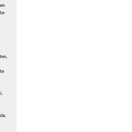
hen
ta-
ten,
te
i.
da.